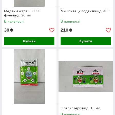
Медян екстра 350 КС
Мишливець родентицид, 400
фунгіцид, 20 мл
г
В наявності
В наявності
30
210
₴
₴
Купити
Купити
Обериг гербіцид, 15 мл
В наявності