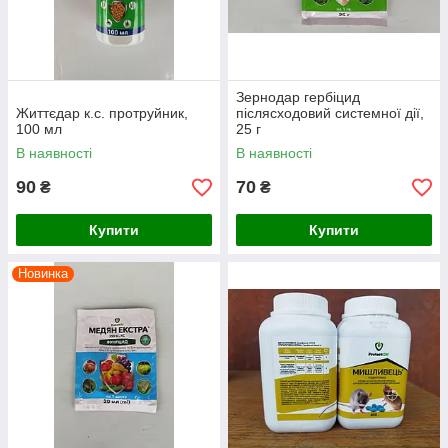
Зернодар гербіцид
Життєдар к.с. протруйник,
післясходовий системної дії,
100 мл
25 г
В наявності
В наявності
90
70
₴
₴
Купити
Купити
Новинка