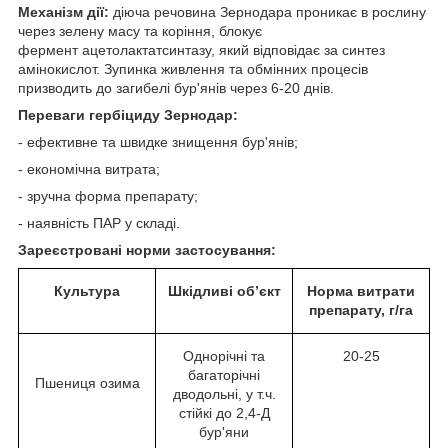
Механізм дії:
діюча речовина Зернодара проникає в рослину
через зелену масу та коріння, блокує
фермент ацетолактатсинтазу, який відповідає за синтез
амінокислот. Зупинка живлення та обмінних процесів
призводить до загибелі бур'янів через 6-20 днів.
Переваги гербіциду Зернодар:
- ефективне та швидке знищення бур'янів;
- економічна витрата;
- зручна форма препарату;
- наявність ПАР у складі.
Зареєстровані норми застосування:
Культура
Шкідливі об’єкт
Норма витрати
препарату, г/га
Однорічні та
20-25
багаторічні
Пшениця озима
дводольні, у т.ч.
стійкі до 2,4-Д
бур'яни