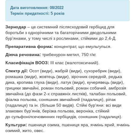
Дата виготовлення: 08/2022
Термін придатності: 5 років
Зернодар
– це системний післясходовий гербіцид для
боротьби з однорічними та багаторічними дводольними
бур'янами, у тому числі з рослинами, стійкими до 2,4-Д.
Препаративна форма:
концентрат, що емульгупься.
Діюча речовина:
трибенурон-метил, 750 г/кг.
Класифікація ВООЗ:
III клас (малотоксичний).
Спектр дії:
Осот (види), жабрій (види), сухоребрик (види),
ромашка (види), жовтець (види), зірочник середній, редька
дика, кропива глуха (види), латук (види), кучерявець (види),
грицики звичайні, роман польовий, роман собачий, амброзія
звичайна (до фази 2-х справжніх листків), талабан польовий,
фіалка польова, соняшник звичайний (падалиця), ріпак
(падалиця) та iн. (більше 50 видів). Стійкі бур'яни: всі види
злакових бур’янів, берізка польова, вероніка, стійкий
до сульфонiлсечовинних гербіцидів, соняшник (падалиця).
Культури:
пшениця озима, пшениця яра, ячмінь ярий, ячмінь
озимий, жито, овес.