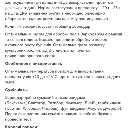
застосуванням (він придатний до використання протягом
декількох годин). Норма застосування препарату – 20 г - 25 г
на 1 га. Для знищення бур'янів необхідно рівномірно
обприскати водним розчином наземну частину рослин.
Коли і як використовувати гербіцид Зернодар
Оптимальним часом для обробки полів Зернодаром є ранкові
та вечірні години. Бажано проводити обробку в період
активного росту бур'янів. Оптимальна фаза розвитку
культурних рослин: від 2-3 листків на початок
появи прапорцевого листа.
Особливості використання:
Оптимальна температура повітря для використання
препарату від +10 до +25°С, проте він діє і за інших погодних
умов.
Сумісність:
Зернодар добре сумісний з інсектицидами
(Блискавка, Святогор, Ратибор, Жукомор, Еней), гербіцидами
(Осотин, Хлібодар, Чистець), фунгіцидами (Амулет, Джерело).
Перед використанням суміші з іншими засобами бажано
провести тест.
Корисні поради: