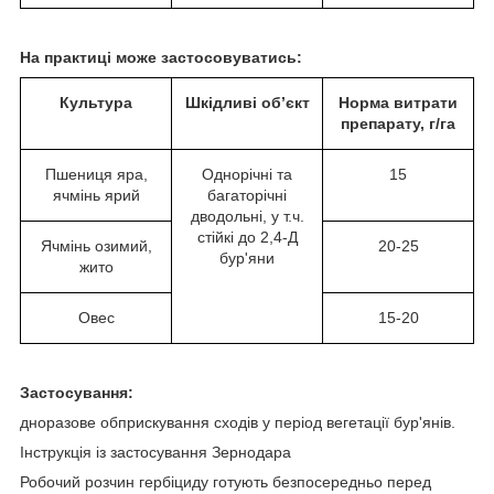
На практиці може застосовуватись:
Культура
Шкідливі об’єкт
Норма витрати
препарату, г/га
Пшениця яра,
Однорічні та
15
ячмінь ярий
багаторічні
дводольні, у т.ч.
стійкі до 2,4-Д
Ячмінь озимий,
20-25
бур'яни
жито
Овес
15-20
Застосування:
дноразове обприскування сходів у період вегетації бур'янів.
Інструкція із застосування Зернодара
Робочий розчин гербіциду готують безпосередньо перед