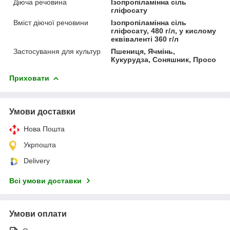
Діюча речовина
Ізопропіламінна сіль
гліфосату
Вміст діючої речовини
Ізопропіламінна сіль
гліфосату, 480 г/л, у кислому
еквіваленті 360 г/л
Застосування для культур
Пшениця, Ячмінь,
Кукурудза, Соняшник, Просо
Приховати
Умови доставки
Нова Пошта
Укрпошта
Delivery
Всі умови доставки
Умови оплати