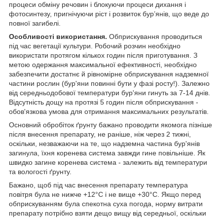
процеси обміну речовин і блокуючи процеси дихання і
фотосинтезу, пригнічуючи ріст і розвиток бур’янів, що веде до
повної загибелі.
Особливості використання.
Обприскування проводиться
під час вегетації культури. Робочий розчин необхідно
використати протягом кількох годин після приготування. З
метою одержання максимальної ефективності, необхідно
забезпечити достатнє й рівномірне обприскування надземної
частини рослин (бур'яни повинні бути у фазі росту!). Залежно
від середньодобової температури бур'яни гинуть за 7-14 днів.
Відсутність дощу на протязі 5 годин після обприскування -
обов'язкова умова для отримання максимальних результатів.
Основний обробіток ґрунту бажано проводити якомога пізніше
після внесення препарату, не раніше, ніж через 2 тижні,
оскільки, незважаючи на те, що надземна частина бур'янів
загинула, їхня коренева система завжди гине повільніше. Як
швидко загине коренева система - залежить від температури
та вологості ґрунту.
Бажано, щоб під час внесення препарату температура
повітря була не нижче +12°С і не вище +30°С. Якщо перед
обприскуванням була спекотна суха погода, норму витрати
препарату потрібно взяти дещо вищу від середньої, оскільки