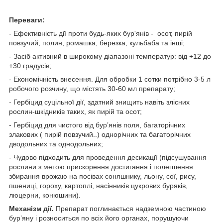
Переваги:
- Ефективність дії проти будь-яких бур'янів - осот, пирій
повзучий, полин, ромашка, березка, кульбаба та інші;
- Засіб активний в широкому діапазоні температур: від +12 до
+30 градусів;
- Економічність внесення. Для обробки 1 сотки потрібно 3-5 л
робочого розчину, що містять 30-60 мл препарату;
- Гербіцид суцільної дії, здатний знищить навіть злісних
рослин-шкідників таких, як пирій та осот;
- Гербіцид для чистого від бур’янів поля, багаторічних
злакових ( пирій повзучий..) однорічних та багаторічних
дводольних та однодольних;
- Чудово підходить для проведення десикації (підсушування
рослини з метою прискорення достигання і полегшення
збирання врожаю на посівах соняшнику, льону, сої, рису,
пшениці, гороху, картоплі, насінників цукрових буряків,
люцерни, конюшини).
Механізм дії.
Препарат поглинається надземною частиною
бур’яну і розноситься по всіх його органах, порушуючи