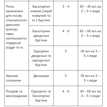
Поля,
Багаторічні
3 - 4
30 – 40 мл на
призначені
злакові (пирій
3 – 5 л води
для посіву
повзучий та
сільськогоспо
ін.) бур’яни
дарських
культур,
Багаторічні
4 - 6
40 – 60 мл на
пари,
дводольні
3 – 5 л води
несільськогос
бур’яни
подарські
угіддя та ін.
Однорічні
3
30 мл на 3 –
дводольні та
5 л води
однодольні
бур’яни
Зернові,
Десикація
3
30 мл на 3 –
соняшник
5 л води
Плодові та
Однорічні та
4 - 6
40 - 60 мл на
виноградники
багаторічні
3 – 5 л води
бур’яни