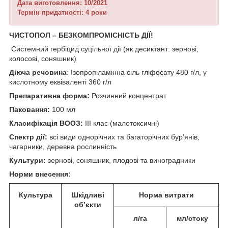
Дата виготовлення: 10/2021
Термін придатності: 4 роки
ЧИСТОПОЛ –
БЕЗКОМПРОМІСНІСТЬ ДІЇ!
Системний гербіцид суцільної дії (як десиктант: зернові,
колосові, соняшник)
Діюча речовина
: Ізопропіламінна сіль гліфосату 480 г/л, у
кислотному еквіваленті 360 г/л
Препаративна форма:
Розчинний концентрат
Паковання:
100 мл
Класифікація ВООЗ:
ІІІ клас (малотоксичні)
Спектр дії:
всі види однорічних та багаторічних бур’янів,
чагарники, деревна рослинність
Культури:
зернові, соняшник, плодові та виноградники
Норми внесення:
Культура
Шкідливі
Норма витрати
об’єкти
л/га
мл/стоку