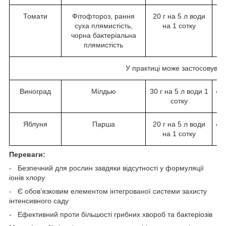
Томати
Фітофтороз, рання
20 г на 5 л води
4
суха плямистість,
на 1 сотку
пр
чорна бактеріальна
плямистість
У практиці може застосовуват
Виноград
Мілдью
30 г на 5 л води 1
4 
сотку
п
Яблуня
Парша
20 г на 5 л води
4 
на 1 сотку
п
Переваги:
- Безпечний для рослин завдяки відсутності у формуляції
іонів хлору
- Є обов’язковим елементом інтегрованої системи захисту
інтенсивного саду
- Ефективний проти більшості грибних хвороб та бактеріозів