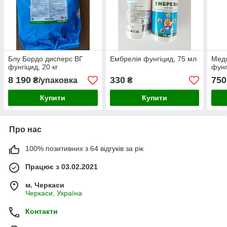
Блу Бордо дисперс ВГ
Ембрелія фунгіцид, 75 мл
Медя
фунгіцид, 20 кг
фунг
8 190
330
750
₴/упаковка
₴
Купити
Купити
Про нас
100% позитивних з 64 відгуків за рік
Працює з 03.02.2021
м. Черкаси
Черкаси, Україна
Контакти