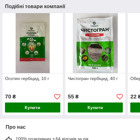
Подібні товари компанії
Осотин гербіцид, 10 г
Чистогран гербіцид, 40 г
Обер
70
55
22
₴
₴
Купити
Купити
Про нас
100% позитивних з 64 відгуків за рік