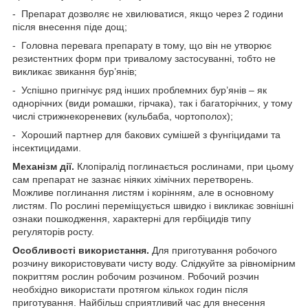
- Препарат дозволяє не хвилюватися, якщо через 2 години
після внесення піде дощ;
- Головна перевага препарату в тому, що він не утворює
резистентних форм при тривалому застосуванні, тобто не
викликає звикання бур’янів;
- Успішно пригнічує ряд інших проблемних бур’янів – як
однорічних (види ромашки, гірчака), так і багаторічних, у тому
числі стрижнекореневих (кульбаба, чортополох);
- Хороший партнер для бакових сумішей з фунгіцидами та
інсектицидами.
Механізм дії.
Клопіралід поглинається рослинами, при цьому
сам препарат не зазнає ніяких хімічних перетворень.
Можливе поглинання листям і корінням, але в основному
листям. По рослині переміщується швидко і викликає зовнішні
ознаки пошкодження, характерні для гербіцидів типу
регуляторів росту.
Особливості використання.
Для приготування робочого
розчину використовувати чисту воду. Слідкуйте за рівномірним
покриттям рослин робочим розчином. Робочий розчин
необхідно використати протягом кількох годин після
приготування. Найбільш сприятливий час для внесення