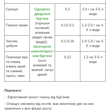
Суниця
Однорічні
0,2
2,0 г на 3-5 л
дводольні
води
бур'яни
(горошок
Газонні трави
0,12-0,2
1,2-2,0 г на 3-
посівний,
5 л води
ромашка
(види) гірчак
Часник,
0,1-0,16
1,0-1,6 г на 3-
(види)),
цибуля
5 л води
багаторічні
коренепарост
кові бур'яни
Пшениця яра
0,12
1,2 на 3-5 л
(осот
та озима,
води
рожевий та
ячмінь ярий
жовтий, латук
та озимий,
дикий
просо, овес
Переваги:
- Ефективний захист газону від бур'янів;
- Очищує сівозміну від осотів: має виняткову дію на них
практично у всіх фазах росту;