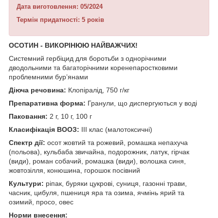
Дата виготовлення: 05/2024
Термін придатності: 5 років
ОСОТИН
- ВИКОРІНЮЮ НАЙВАЖЧИХ!
Системний гербіцид для боротьби з однорічними
дводольними та багаторічними коренепаростковими
проблемними бур’янами
Діюча речовина:
Клопіралід, 750 г/кг
Препаративна форма:
Гранули, що диспергуються у воді
Паковання:
2 г, 10 г, 100 г
Класифікація ВООЗ:
ІІІ клас (малотоксичні)
Спектр дії:
осот жовтий та рожевий, ромашка непахуча
(польова), кульбаба звичайна, подорожник, латук, гірчак
(види), роман собачий, ромашка (види), волошка синя,
жовтозілля, конюшина, горошок посівний
Культури:
ріпак, буряки цукрові, суниця, газонні трави,
часник, цибуля, пшениця яра та озима, ячмінь ярий та
озимий, просо, овес
Норми внесення: