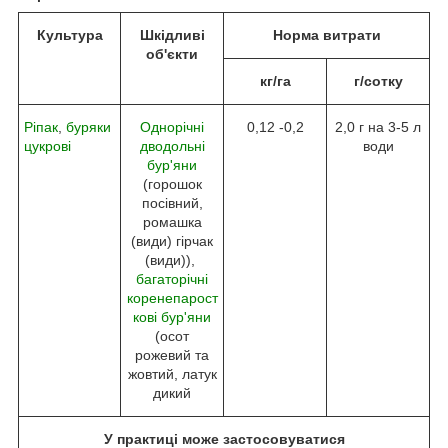
Культура
Шкідливі
Норма витрати
об'єкти
кг/га
г/сотку
Ріпак
,
буряки
Однорічні
0,12 -0,2
2,0 г на 3-5 л
цукрові
дводольні
води
бур'яни
(горошок
посівний,
ромашка
(види) гірчак
(види)),
багаторічні
коренепарост
кові бур'яни
(осот
рожевий та
жовтий, латук
дикий
У практиці може застосовуватися