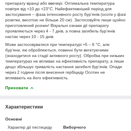
препарату вранці або ввечері. Оптимальна температура
повітря від +10 до +23°С. Найефективніший період для
застосування – фаза інтенсивного росту бур’янів (осоти у фазі
розетки, висотою не більше 20 см). Застосовуйте лише щойно
приготовлений розчин! Візуальні ознаки дії препарату
проявляються через 4 - 7 днів, а повна загибель бур’янів
настає через 10 - 15 днів.
Може застосовуватися при температурі +5 – 6 °С, але
бур’яни, які обробляються, повинні бути вегетуючими
(знаходитися на стадії активного росту). Обробка при низьких
температурах не впливає на ефективність препарату, а лише
дещо збільшує тривалість настання загибелі бур’янів. Опади
через 2 години після внесення гербіциду Осотин не
впливають на його ефективність.
Приховати
Характеристики
Основні
Характер дії пестициду
Виборчого