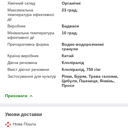
Хімічний склад
Органічні
Максимальна
23 град.
температура ефективної
дії
Виробник
Бадваси
Мінімальна температура
10 град.
ефективної дії
Препаративна форма
Водно-водорозчинні
гранули
Країна виробник
Китай
Діюча речовина
Клопіралід
Вміст діючої речовини
Клопіралід, 750 г/кг
Застосування для культур
Ріпак, Буряк, Трава газонна,
Цибуля, Пшениця, Ячмінь,
Просо
Приховати
Умови доставки
Нова Пошта