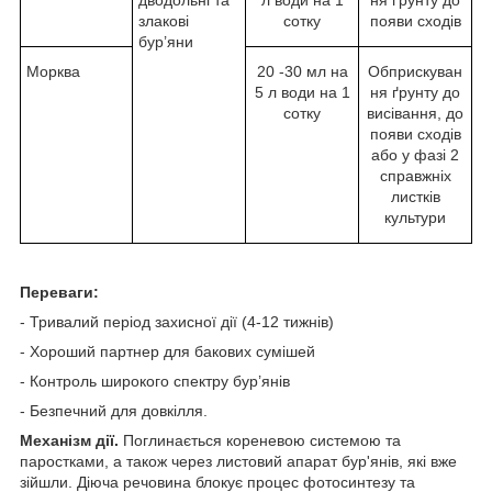
злакові
сотку
появи сходів
бур’яни
Морква
20 -30 мл на
Обприскуван
5 л води на 1
ня ґрунту до
сотку
висівання, до
появи сходів
або у фазі 2
справжніх
листків
культури
Переваги:
- Тривалий період захисної дії (4-12 тижнів)
- Хороший партнер для бакових сумішей
- Контроль широкого спектру бур’янів
- Безпечний для довкілля.
Механізм дії.
Поглинається кореневою системою та
паростками, а також через листовий апарат бур'янів, які вже
зійшли. Діюча речовина блокує процес фотосинтезу та