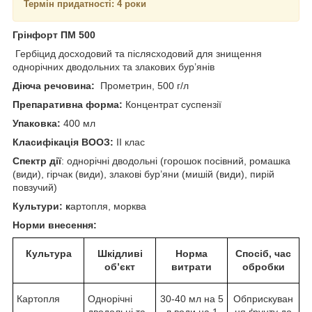
Термін придатності: 4 роки
Грінфорт ПМ 500
Гербіцид досходовий та післясходовий для знищення
однорічних дводольних та злакових бур’янів
Діюча речовина:
Прометрин, 500 г/л
Препаративна форма:
Концентрат суспензії
Упаковка:
400 мл
Класифікація ВООЗ:
ІІ клас
Спектр дії
: однорічні дводольні (горошок посівний, ромашка
(види), гірчак (види), злакові бур’яни (мишій (види), пирій
повзучий)
Культури: к
артопля, морква
Норми внесення:
Культура
Шкідливі
Норма
Спосіб, час
об’єкт
витрати
обробки
Картопля
Однорічні
30-40 мл на 5
Обприскуван
дводольні та
л води на 1
ня ґрунту до