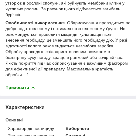
утворює в рослині сполуки, які руйнують мембрани клітин у
чутливих рослин. За рахунок цього відбувається загибель
бур'янів.
Особливості використання.
Обприскування проводиться по
добре підготовленому і оптимально зволоженому ґрунті. Не
рекомендується проводити міжрядні культивації після
внесення гербіциду, це зменшить його гербіцидну дію. У разі
відсутності вологи рекомендується неглибока заробка.
Обробку проводять свіжоприготовленим розчином в
безвітряну суху погоду, краще в ранковий або вечірній час.
Якість покриття під час обприскування є важливим фактором
для ефективної дії препарату. Максимальна кратність
обробки – 1.
Приховати
Характеристики
Основні
Характер дії пестициду
Виборчого
Тип впливу на організм
Системні