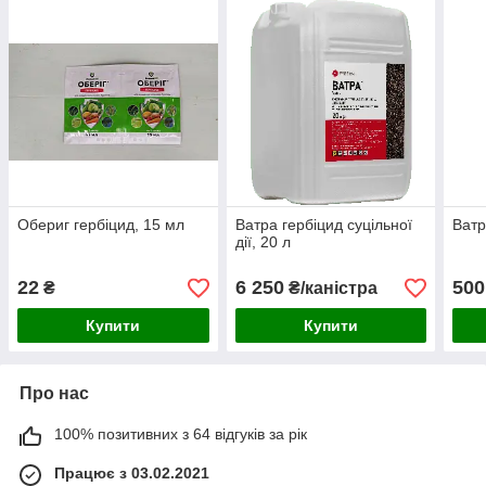
Обериг гербіцид, 15 мл
Ватра гербіцид суцільної
Ватр
дії, 20 л
22
6 250
500
₴
₴/каністра
Купити
Купити
Про нас
100% позитивних з 64 відгуків за рік
Працює з 03.02.2021