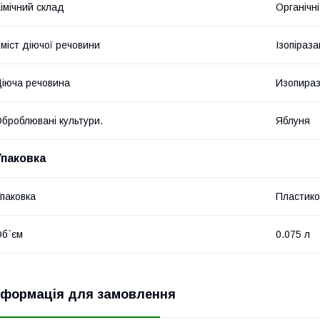
імічний склад
Органічні
міст діючої речовини
Ізопіраза
іюча речовина
Изопираз
броблювані культури.
Яблуня
Упаковка
паковка
Пластико
б`єм
0.075 л
нформація для замовлення