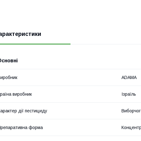
арактеристики
Основні
иробник
ADAMA
раїна виробник
Ізраїль
арактер дії пестициду
Виборчог
репаративна форма
Концентр