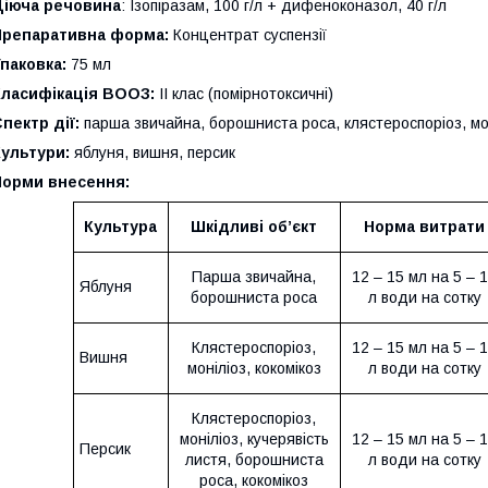
Діюча речовина
: Ізопіразам, 100 г/л + дифеноконазол, 40 г/л
Препаративна форма:
Концентрат суспензії
паковка:
75 мл
Класифікація ВООЗ:
II клас (помірнотоксичні)
пектр дії:
парша звичайна, борошниста роса, клястероспоріоз, моні
Культури:
яблуня, вишня, персик
Норми внесення
:
Культура
Шкідливі об’єкт
Норма витрати
Парша звичайна,
12 – 15 мл на 5 – 
Яблуня
борошниста роса
л води на сотку
Клястероспоріоз,
12 – 15 мл на 5 – 
Вишня
моніліоз, кокомікоз
л води на сотку
Клястероспоріоз,
моніліоз, кучерявість
12 – 15 мл на 5 – 
Персик
листя, борошниста
л води на сотку
роса, кокомікоз