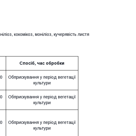
ліоз, кокомікоз, моніліоз, кучерявість листя
Спосіб, час обробки
10
Обприскування у період вегетації
культури
10
Обприскування у період вегетації
культури
10
Обприскування у період вегетації
культури