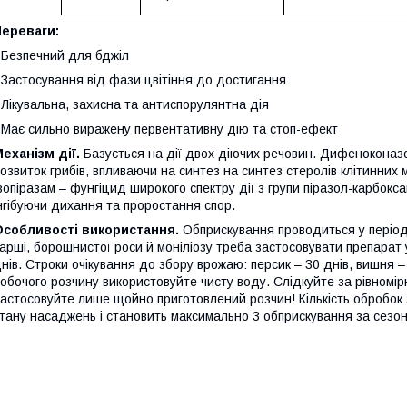
Переваги:
 Безпечний для бджіл
 Застосування від фази цвітіння до достигання
 Лікувальна, захисна та антиспорулянтна дія
 Має сильно виражену первентативну дію та стоп-ефект
еханізм дії.
Базується на дії двох діючих речовин. Дифеноконазол
озвиток грибів, впливаючи на синтез на синтез стеролів клітинних
зопіразам – фунгіцид широкого спектру дії з групи піразол-карбок
нгібуючи дихання та проростання спор.
Особливості використання.
Обприскування проводиться у період 
арші, борошнистої роси й моніліозу треба застосовувати препарат у
нів. Строки очікування до збору врожаю: персик – 30 днів, вишня –
обочого розчину використовуйте чисту воду. Слідкуйте за рівномі
астосовуйте лише щойно приготовлений розчин! Кількість обробок 
тану насаджень і становить максимально 3 обприскування за сезо