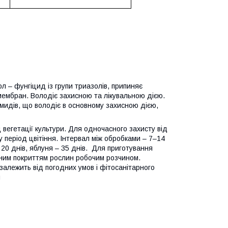
 – фунгіцид із групи триазолів, припиняє
 мембран. Володіє захисною та лікувальною дією.
самидів, що володіє в основному захисною дією,
вегетації культури. Для одночасного захисту від
 період цвітіння. Інтервал між обробками – 7–14
 20 днів, яблуня – 35 днів. Для приготування
рним покриттям рослин робочим розчином.
залежить від погодних умов і фітосанітарного
н