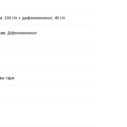
м, 100 г/л + дифеноконазол, 40 г/л
ам, Діфеноконазол
ва тара