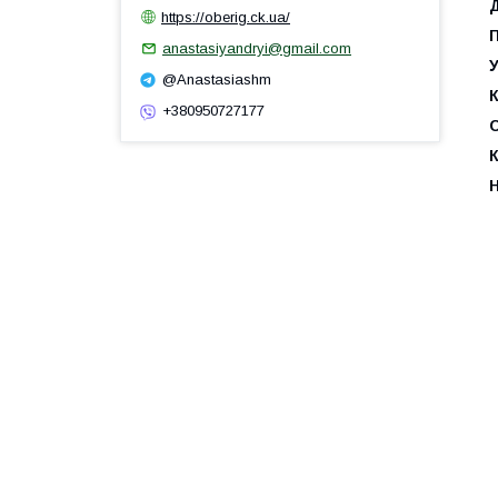
https://oberig.ck.ua/
anastasiyandryi@gmail.com
У
@Anastasiashm
+380950727177
С