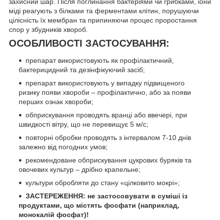
захисний шар. Після поглинання бактеріями чи грибками, іони
міді реагують з білками та ферментами клітин, порушуючи
цілісність їх мембран та припиняючи процес проростання
спор у збудників хвороб.
ОСОБЛИВОСТІ ЗАСТОСУВАННЯ:
препарат використовують як профілактичний,
бактерицидний та дезінфікуючий засіб;
препарат використовують у випадку підвищеного
ризику появи хвороби – профілактично, або за появи
перших ознак хвороби;
обприскування проводять вранці або ввечері, при
швидкості вітру, що не перевищує 5 м/с;
повторні обробки проводять з інтервалом 7-10 днів
залежно від погодних умов;
рекомендоване обприскування цукрових буряків та
овочевих культур – дрібно крапельне;
культури обробляти до стану «цілковито мокрі»;
ЗАСТЕРЕЖЕННЯ
: не застосовувати в суміші із
продуктами, що містять фосфати (наприклад,
монокалій фосфат)!