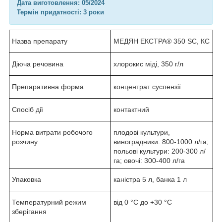
Дата виготовлення: 05/2024
Термін придатності: 3 роки
Назва препарату
МЕДЯН ЕКСТРА® 350 SC, КС
Діюча речовина
хлорокис міді, 350 г/л
Препаративна форма
концентрат суспензії
Спосіб дії
контактний
Норма витрати робочого
плодові культури,
розчину
виноградники: 800-1000 л/га;
польові культури: 200-300 л/
га; овочі: 300-400 л/га
Упаковка
каністра 5 л, банка 1 л
Температурний режим
від 0 °С до +30 °С
зберігання