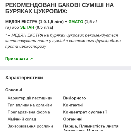
РЕКОМЕНДОВАНІ БАКОВІ СУМІШІ НА
БУРЯКАХ ЦУКРОВИХ:
МЕДЯН ЕКСТРА (1,0-1,5 л/га) +
ЯМАТО
(1,5 л/
га)
або
ЗЕПАН
(0,5 л/га)
* – МЕДЯН ЕКСТРА на буряках цукрових рекомендується
застосовувати лише у суміші з системними фунгіцидами
проти церкоспорозу
Приховати
Характеристики
Основні
Характер дії пестициду
Виборчого
Тип впливу на організм
Контактні
Препаративна форма
Концентрат суспензії
Хімічний склад
Органічні
Захворювання рослини
Парша, Плямистість листя,
Антракноз, Мілдью,