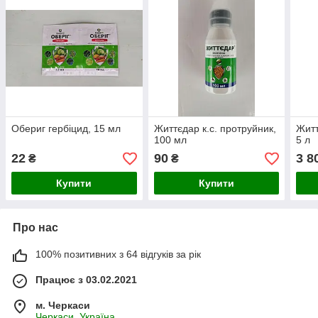
Обериг гербіцид, 15 мл
Життєдар к.с. протруйник,
Житт
100 мл
5 л
22
90
3 8
₴
₴
Купити
Купити
Про нас
100% позитивних з 64 відгуків за рік
Працює з 03.02.2021
м. Черкаси
Черкаси, Україна