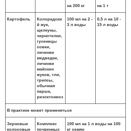
на 200 кг
на 1 т
Картофель
Колорадски
100 мл на 2 -
0,5 л на 10 -
й жук,
3 л воды
15 л воды
щелкуны,
чернотелки,
гусеницы
совки,
личинки
медведки,
личинки
майских
жуков, тли,
трипсы,
обычная
парша,
ризоктониоз
В практике может применяться
Зерновые
Комплекс
100 мл на 1 л воды на 100
колосовые
почвенных
кг семян