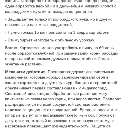
защиты картофеля от колорадского жука еще до посадки,
одна обработка весной - и в дальнейшем никаких хлопот с
колорадскими жуками от всходов до цветения;
- Защищает не только от колорадского жука, но и других
почвенных и наземных вредителей;
- Нужно только 15 мл препарата на 3 ведра картофеля;
- Стимулирует картофель к обильному урожаю.
Важно: Картофель можно употреблять в пищу на 60 день
после обработки клубней! При замачивании корни рассады
не превышайте рекомендуемые нормы, чтобы избежать
угнетение растений.
Механизм действия.
Препарат содержит два системных
компонента, которые хорошо зарекомендовали себя в
защите картофеля и других культур. Защита от вредителей
обеспечивает первая составляющая - Имидаклоприд.
Системный инсектицид, обработанные растения могут
впитывать из почвы через корни, или через листья. Препарат
распределяется по всей сосудистой системе растения,
надежно защищая ее от повреждений. Вредные насекомые,
которые грызут или высасывают клеточный сок, получают
дозу токсина, который повреждает их нервную систему, и
насекомые прекращают жизнедеятельность. Защита от