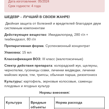
Дата изготовления: 05/2024
Срок годности: 4 года
ШЕДЕВР
–
ЛУЧШИЙ В СВОЕМ ЖАНРЕ!
Двойная защита от болезней и вредителей благодаря двум
системным компонентам
Действующее вещество
: Имидаклоприд, 280 г/л +
тиабендазол, 80 г/л
Препаративная форма
: Суспензионный концентрат
Упаковка:
15 мл
Классификация ВОЗ:
III класс (малотоксичные)
Спектр действия препарата
: колорадский жук, щелкуны,
чернотелки, гусеницы совки, личинки медведки, личинки
майских жуков, тли, трипсы, обычная парша, ризоктониоз
Культуры:
картофель, зерновые колосовые, саженцы
плодовых и ягодных культур
Нормы внесения:
Культура
Вредные
Норма расхода
объекты