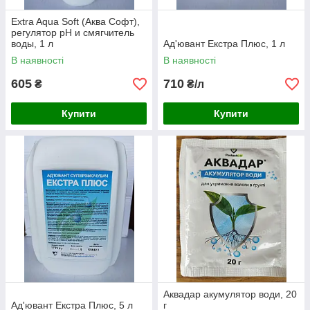
Extra Aqua Soft (Аква Софт),
регулятор рН и смягчитель
воды, 1 л
Ад'ювант Екстра Плюс, 1 л
В наявності
В наявності
605
710
₴
₴/л
Купити
Купити
Аквадар акумулятор води, 20
Ад'ювант Екстра Плюс, 5 л
г