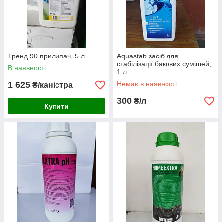
Тренд 90 прилипач, 5 л
Aquastab засіб для
стабілізації бакових сумішей,
В наявності
1 л
1 625
Немає в наявності
₴/каністра
300
₴/л
Купити