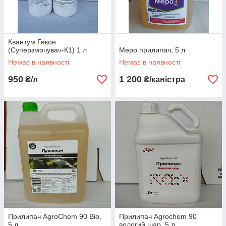
Квантум Гекон
(Суперзмочувач-К1) 1 л
Меро прилипач, 5 л
Немає в наявності
Немає в наявності
950
1 200
₴/л
₴/каністра
Прилипач AgroChem 90 Bio,
Прилипач Agrochem 90
5 л
вологий шар, 5 л