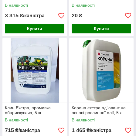
В наявності
В наявності
3 315
20
₴/каністра
₴
Купити
Купити
Клин Екстра, промивка
Корона екстра ад’ювант на
обприскувача, 5 кг
основі рослинної олії, 5 л
В наявності
В наявності
715
1 465
₴/каністра
₴/каністра