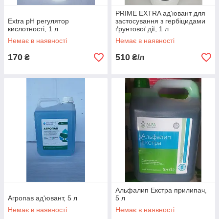
PRIME EXTRA ад'ювант для
Extra pH регулятор
застосування з гербіцидами
кислотності, 1 л
ґрунтової дії, 1 л
Немає в наявності
Немає в наявності
170
510
₴
₴/л
Альфалип Екстра прилипач,
Агропав ад'ювант, 5 л
5 л
Немає в наявності
Немає в наявності