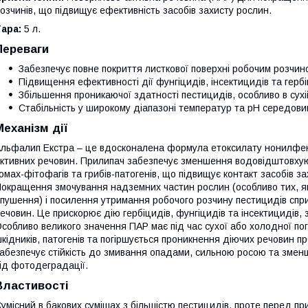
озчинів, що підвищує ефективність засобів захисту рослин.
ара:
5 л.
Переваги
Забезпечує повне покриття листкової поверхні робочим розчин
Підвищення ефективності дії фунгіцидів, інсектицидів та гербі
Збільшення проникаючої здатності пестицидів, особливо в сухі
Стабільність у широкому діапазоні температур та рН середови
Механізм дії
льфалип Екстра – це вдосконалена формула етоксилату нонилфен
ктивних речовин. Прилипач забезпечує зменшення водовідштовхуючи
омах-фітофагів та грибів-патогенів, що підвищує контакт засобів з
окращення змочування надземних частин рослин (особливо тих, як
пушення) і посилення утримання робочого розчину пестицидів сп
ечовин. Це прискорює дію гербіцидів, фунгіцидів та інсектицидів, з
собливо великого значення ПАР має під час сухої або холодної пого
кідників, патогенів та погіршується проникнення діючих речовин 
абезпечує стійкість до змивання опадами, сильною росою та змен
ід фотодеградації.
Властивості
умісний в бакових сумішах з більшістю пестицидів, проте перед пр