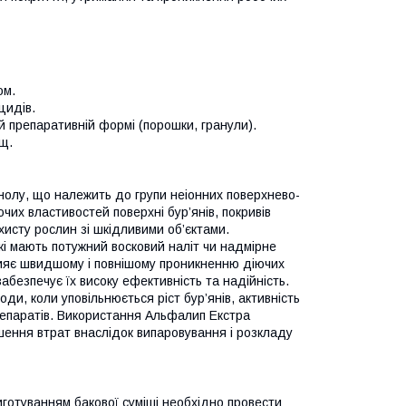
ом.
цидів.
й препаративній формі (порошки, гранули).
щ.
олу, що належить до групи неіонних поверхнево-
х властивостей поверхні бур’янів, покривів
ахисту рослин зі шкідливими об’єктами.
і мають потужний восковий наліт чи надмірне
рияє швидшому і повнішому проникненню діючих
абезпечує їх високу ефективність та надійність.
ди, коли уповільнюється ріст бур’янів, активність
препаратів. Використання Альфалип Екстра
шення втрат внаслідок випаровування і розкладу
иготуванням бакової суміші необхідно провести