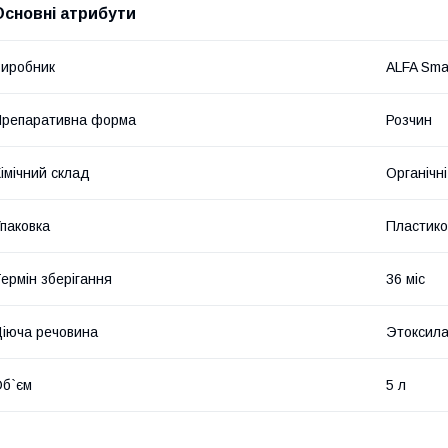
Основні атрибути
иробник
ALFA Sma
репаративна форма
Розчин
імічний склад
Органічні
паковка
Пластико
ермін зберігання
36 міс
іюча речовина
Этоксил
б`єм
5 л