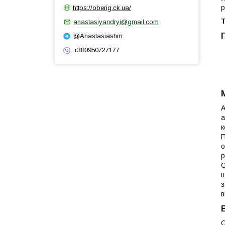
https://oberig.ck.ua/
р
Т
anastasiyandryi@gmail.com
@Anastasiashm
+380950727177
А
а
к
П
о
р
О
ш
з
в
С