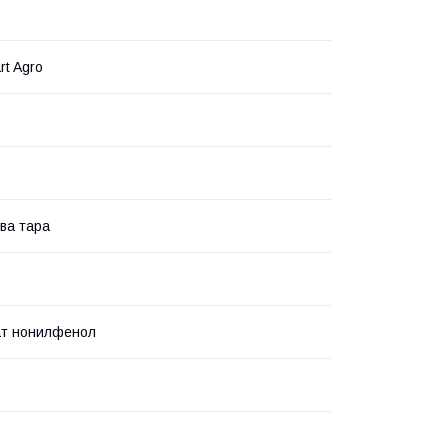
rt Agro
ва тара
ат нонилфенол