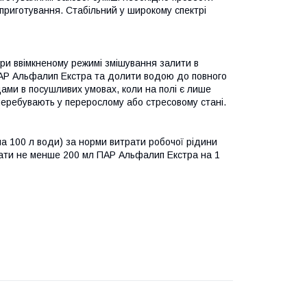
приготування. Стабільний у широкому спектрі
при ввімкненому режимі змішування залити в
ПАР Альфалип Екстра та долити водою до повного
ами в посушливих умовах, коли на полі є лише
 перебувають у перерослому або стресовому стані.
а 100 л води) за норми витрати робочої рідини
увати не менше 200 мл ПАР Альфалип Екстра на 1