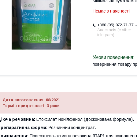
Мінімальна сума замов
Немає в наявності
+380 (95) 072-71-77
Анастасія (є viber,
telegram)
повернення товару п
Дата виготовлення: 08/2021
Термін придатності: 3 роки
Діюча речовина:
Етоксилат нонілфенол (досконована формула).
Препаративна форма:
Розчинний концентрат.
Призначення:
Поверхнево-активна речовина (ПАР) для покращенн