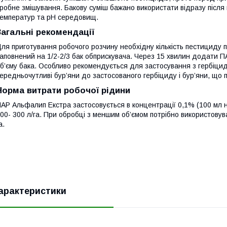
робне змішування. Бакову суміш бажано використати відразу після 
емператур та рН середовищ.
Загальні рекомендації
ля приготування робочого розчину необхідну кількість пестициду 
аповнений на 1/2-2/3 бак обприскувача. Через 15 хвилин додати 
б’єму бака. Особливо рекомендується для застосування з гербіцид
ередньочутливі бур’яни до застосованого гербіциду і бур’яни, що
Норма витрати робочої рідини
АР Альфалип Екстра застосовується в концентрації 0,1% (100 мл н
00- 300 л/га. При обробці з меншим об’ємом потрібно використов
а.
арактеристики