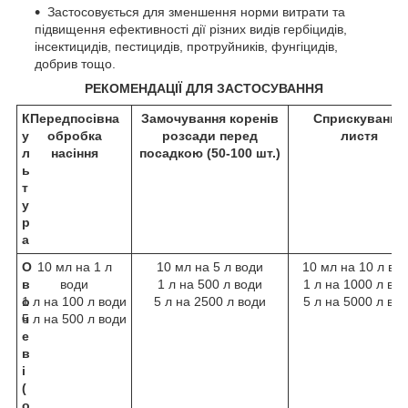
Застосовується для зменшення норми витрати та
підвищення ефективності дії різних видів гербіцидів,
інсектицидів, пестицидів, протруйників, фунгіцидів,
добрив тощо.
РЕКОМЕНДАЦІЇ ДЛЯ ЗАСТОСУВАННЯ
К
Передпосівна
Замочування коренів
Сприскування
у
обробка
розсади перед
листя
л
насіння
посадкою (50-100 шт.)
ь
т
у
р
а
О
10 мл на 1 л
10 мл на 5 л води
10 мл на 10 л во
в
води
1 л на 500 л води
1 л на 1000 л во
о
1 л на 100 л води
5 л на 2500 л води
5 л на 5000 л во
ч
5 л на 500 л води
е
в
і
(
о