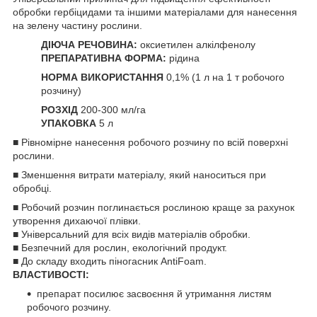
обробки гербіцидами та іншими матеріалами для нанесення
на зелену частину рослини.
ДІЮЧА РЕЧОВИНА:
оксиетилен алкілфенолу
ПРЕПАРАТИВНА ФОРМА:
рідина
НОРМА ВИКОРИСТАННЯ
0,1% (1 л на 1 т робочого
розчину)
РОЗХІД
200-300 мл/га
УПАКОВКА
5 л
■ Рівномірне нанесення робочого розчину по всій поверхні
рослини.
■ Зменшення витрати матеріалу, який наноситься при
обробці.
■ Робочий розчин поглинається рослиною краще за рахунок
утворення дихаючої плівки.
■ Універсальний для всіх видів матеріалів обробки.
■ Безпечний для рослин, екологічний продукт.
■ До складу входить піногасник AntiFoam.
ВЛАСТИВОСТІ:
препарат посилює засвоєння й утримання листям
робочого розчину.