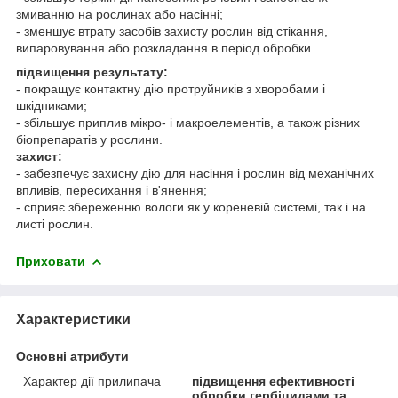
змиванню на рослинах або насінні;
- зменшує втрату засобів захисту рослин від стікання,
випаровування або розкладання в період обробки.
підвищення результату:
- покращує контактну дію протруйників з хворобами і
шкідниками;
- збільшує приплив мікро- і макроелементів, а також різних
біопрепаратів у рослини.
захист:
- забезпечує захисну дію для насіння і рослин від механічних
впливів, пересихання і в'янення;
- сприяє збереженню вологи як у кореневій системі, так і на
листі рослин.
Приховати
Характеристики
Основні атрибути
Характер дії прилипача
підвищення ефективності
обробки гербіцидами та