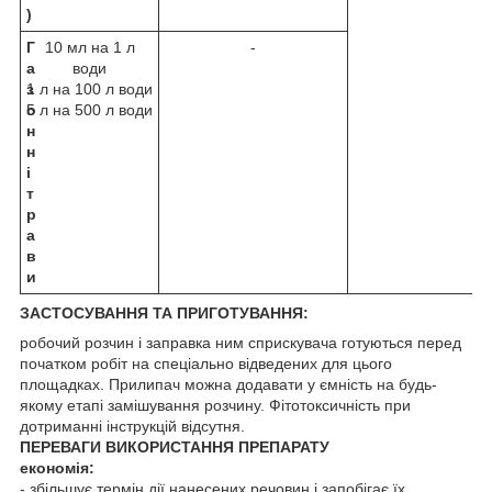
)
Г
10 мл на 1 л
-
а
води
з
1 л на 100 л води
о
5 л на 500 л води
н
н
і
т
р
а
в
и
ЗАСТОСУВАННЯ ТА ПРИГОТУВАННЯ:
робочий розчин і заправка ним сприскувача готуються перед
початком робіт на спеціально відведених для цього
площадках. Прилипач можна додавати у ємність на будь-
якому етапі замішування розчину. Фітотоксичність при
дотриманні інструкцій відсутня.
ПЕРЕВАГИ ВИКОРИСТАННЯ ПРЕПАРАТУ
економія:
- збільшує термін дії нанесених речовин і запобігає їх