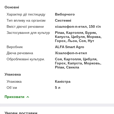
Основні
Характер дії пестициду
Виборчого
Тип впливу на організм
Системні
Вміст діючої речовини
хізалофоп-п-етил, 150 г/л
Застосування для культур
Ріпак, Картопля, Буряк,
Капуста, Цибуля, Морква,
Горох, Льон, Соя, Нут
Виробник
ALFA Smart Agro
Діюча речовина
Хізалофоп-п-етил
Оброблювані культури.
Соя, Картопля, Цибуля,
Горох, Капуста, Морковь,
Ріпак, Свекла
Упаковка
Упаковка
Каністра
Об`єм
5 л
Приховати
Умови доставки