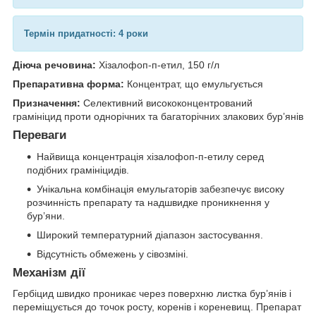
Термін придатності: 4 роки
Діюча речовина:
Хізалофоп-п-етил, 150 г/л
Препаративна форма:
Концентрат, що емульгується
Призначення:
Селективний висококонцентрований
грамініцид проти однорічних та багаторічних злакових бур’янів
Переваги
Найвища концентрація хізалофоп-п-етилу серед
подібних грамініцидів.
Унікальна комбінація емульгаторів забезпечує високу
розчинність препарату та надшвидке проникнення у
бур’яни.
Широкий температурний діапазон застосування.
Відсутність обмежень у сівозміні.
Механізм дії
Гербіцид швидко проникає через поверхню листка бур’янів і
переміщується до точок росту, коренів і кореневищ. Препарат