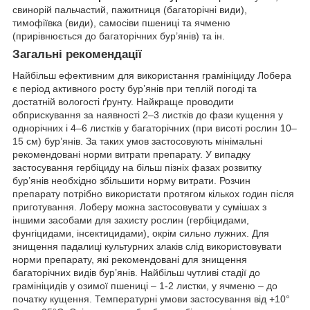
свинорій пальчастий, пажитниця (багаторічні види),
тимофіївка (види), самосіви пшениці та ячменю
(прирівнюється до багаторічних бур’янів) та ін.
Загальні рекомендації
Найбільш ефективним для використання грамініциду Лобера
є період активного росту бур’янів при теплій погоді та
достатній вологості ґрунту. Найкраще проводити
обприскування за наявності 2–3 листків до фази кущення у
однорічних і 4–6 листків у багаторічних (при висоті рослин 10–
15 см) бур’янів. За таких умов застосовують мінімальні
рекомендовані норми витрати препарату. У випадку
застосування гербіциду на більш пізніх фазах розвитку
бур’янів необхідно збільшити норму витрати. Розчин
препарату потрібно використати протягом кількох годин після
приготування. Лоберу можна застосовувати у сумішах з
іншими засобами для захисту рослин (гербіцидами,
фунгіцидами, інсектицидами), окрім сильно лужних. Для
знищення падалиці культурних злаків слід використовувати
норми препарату, які рекомендовані для знищення
багаторічних видів бур’янів. Найбільш чутливі стадії до
грамініцидів у озимої пшениці – 1-2 листки, у ячменю – до
початку кущення. Температурні умови застосування від +10°