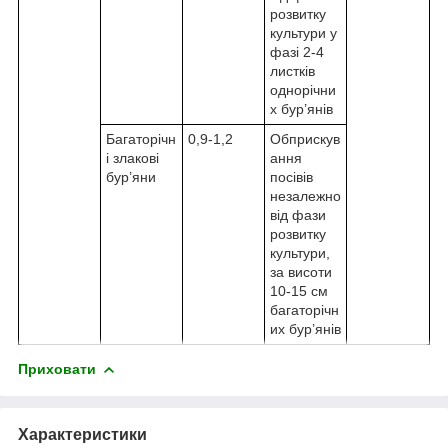
розвитку
культури у
фазі 2-4
листків
однорічни
х бур’янів
Багаторічн
0,9-1,2
Обприскув
і злакові
ання
бур’яни
посівів
незалежно
від фази
розвитку
культури,
за висоти
10-15 см
багаторічн
их бур’янів
Приховати
Характеристики