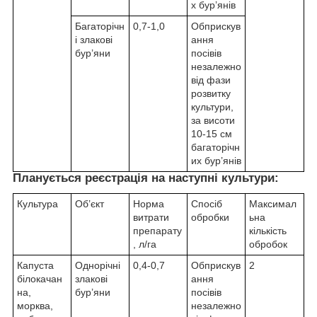
х бур’янів
Багаторічн
0,7-1,0
Обприскув
і злакові
ання
бур’яни
посівів
незалежно
від фази
розвитку
культури,
за висоти
10-15 см
багаторічн
их бур’янів
Планується реєстрація на наступні культури:
Культура
Об’єкт
Норма
Спосіб
Максимал
витрати
обробки
ьна
препарату
кількість
, л/га
обробок
Капуста
Однорічні
0,4-0,7
Обприскув
2
білокачан
злакові
ання
на,
бур’яни
посівів
морква,
незалежно