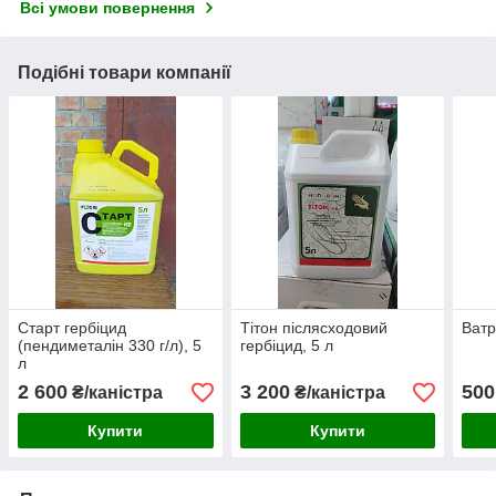
Всі умови повернення
Подібні товари компанії
Старт гербіцид
Тітон післясходовий
Ватр
(пендиметалін 330 г/л), 5
гербіцид, 5 л
л
2 600
3 200
500
₴/каністра
₴/каністра
Купити
Купити