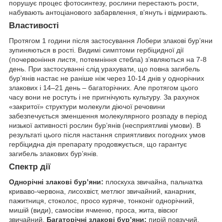
порушує процес фотосинтезу, рослини перестають рости,
набувають антоціанового забарвлення, в’януть і відмирають.
Властивості
Протягом 1 години після застосування Лобери злакові бур’яни
зупиняються в рості. Видимі симптоми гербіцидної дії
(почервоніння листя, потемніння стебла) з’являються на 7-8
день. При застосуванні слід урахувати, що повна загибель
бур’янів настає не раніше ніж через 10-14 днів у однорічних
злакових і 14–21 день – багаторічних. Але протягом цього
часу вони не ростуть і не пригнічують культуру. За рахунок
«закритої» структури молекули діючої речовини
забезпечується зменшення молекулярного розпаду в період
низької активності рослин бур’янів (несприятливі умови). В
результаті цього після настання сприятливих погодних умов
гербіцидна дія препарату продовжується, що гарантує
загибель злакових бур’янів.
Спектр дії
Однорічні злакові бур’яни:
плоскуха звичайна, пальчатка
криваво-червона, лисохвіст, метлюг звичайний, канарник,
пажитниця, стоколос, просо куряче, тонконіг однорічний,
мишій (види), самосіви ячменю, проса, жита, вівсюг
звичайний.
Багаторічні злакові бур’яни:
пирій повзучий,