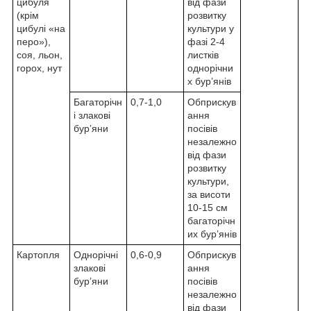
цибуля
від фази
(крім
розвитку
цибулі «на
культури у
перо»),
фазі 2-4
соя, льон,
листків
горох, нут
однорічни
х бур’янів
Багаторічн
0,7-1,0
Обприскув
і злакові
ання
бур’яни
посівів
незалежно
від фази
розвитку
культури,
за висоти
10-15 см
багаторічн
их бур’янів
Картопля
Однорічні
0,6-0,9
Обприскув
злакові
ання
бур’яни
посівів
незалежно
від фази