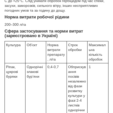
С до +25°С. Слід уникати обробок гербіцидом під час спеки,
засухи, заморозків, сильного вітру, інших несприятливих
погодних умов та за годину до дощу.
Норма витрати робочої рідини
200–300 л/га
Cфера застосування та норми витрат
(зареєстровано в Україні)
Культура
Об’єкт
Норма
Строк
Максимал
витрати
обробки
ьна
препарату
кількість
, л/га
обробок
Ріпак,
Однорічні
0,4-0,7
Обприскув
1
цукрові
злакові
ання
буряки
бур’яни
посівів
незалежно
від фази
розвитку
культури у
фазі 2-4
листків
однорічни