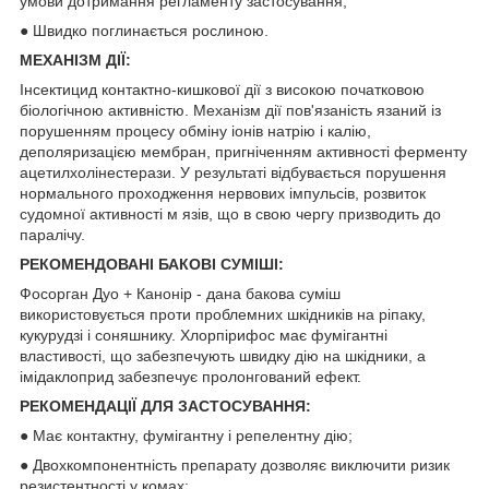
умови дотримання регламенту застосування;
● Швидко поглинається рослиною.
МЕХАНІЗМ ДІЇ:
Інсектицид контактно-кишкової дії з високою початковою
біологічною активністю. Механізм дії пов'язаність язаний із
порушенням процесу обміну іонів натрію і калію,
деполяризацією мембран, пригніченням активності ферменту
ацетилхолінестерази. У результаті відбувається порушення
нормального проходження нервових імпульсів, розвиток
судомної активності м язів, що в свою чергу призводить до
паралічу.
РЕКОМЕНДОВАНІ БАКОВІ СУМІШІ:
Фосорган Дуо + Канонір - дана бакова суміш
використовується проти проблемних шкідників на ріпаку,
кукурудзі і соняшнику. Хлорпірифос має фумігантні
властивості, що забезпечують швидку дію на шкідники, а
імідаклоприд забезпечує пролонгований ефект.
РЕКОМЕНДАЦІЇ ДЛЯ ЗАСТОСУВАННЯ:
● Має контактну, фумігантну і репелентну дію;
● Двохкомпонентність препарату дозволяє виключити ризик
резистентності у комах;