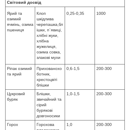
Світовий досвід
Ярий та
Клоп
0,25-0,35
1000
озимий
шкідлива
ячмінь, озима
черепашка,бл
пшениця
ішки, п`явиці,
хлібні жуки,
хлібна
жужелиця,
озима совка,
злакові мухи
Ріпак озимий
Прихованохо
0,6-1,5
200-300
та ярий
ботник,
хрестоцвіті
блішки
Цукровий
Блішки,
1,0-1,5
200-300
буряк
звичайний та
сірий
бурякові
довгоносики
Горох
Горохова
1,0
200-300
плодожерка