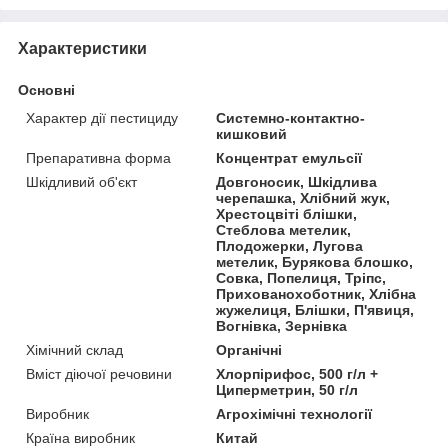
Характеристики
Основні
Характер дії пестициду
Системно-контактно-
кишковий
Препаративна форма
Концентрат емульсії
Шкідливий об'єкт
Довгоносик, Шкідлива
черепашка, Хлібний жук,
Хрестоцвіті блішки,
Стеблова метелик,
Плодожерки, Лугова
метелик, Бурякова блошко,
Совка, Попелиця, Тріпс,
Прихованохоботник, Хлібна
жужелиця, Блішки, П'явиця,
Вогнівка, Зернівка
Хімічний склад
Органічні
Вміст діючої речовини
Хлорпірифос, 500 г/л +
Циперметрин, 50 г/л
Виробник
Агрохімічні технології
Країна виробник
Китай