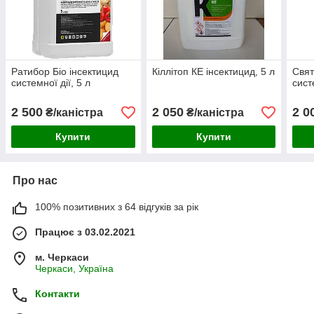
Ратибор Біо інсектицид
Кіллітоп КЕ інсектицид, 5 л
Свят
системної дії, 5 л
сист
2 500
2 050
2 0
₴/каністра
₴/каністра
Купити
Купити
Про нас
100% позитивних з 64 відгуків за рік
Працює з 03.02.2021
м. Черкаси
Черкаси, Україна
Контакти