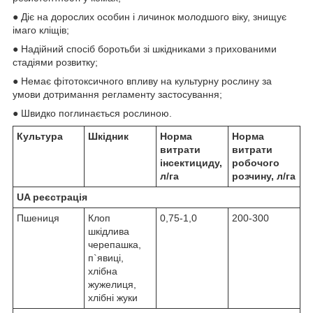
● Діє на дорослих особин і личинок молодшого віку, знищує
імаго кліщів;
● Надійний спосіб боротьби зі шкідниками з прихованими
стадіями розвитку;
● Немає фітотоксичного впливу на культурну рослину за
умови дотримання регламенту застосування;
● Швидко поглинається рослиною.
Культура
Шкідник
Норма
Норма
витрати
витрати
інсектициду,
робочого
л/га
розчину, л/га
UA реєстрація
Пшениця
Клоп
0,75-1,0
200-300
шкідлива
черепашка,
п`явиці,
хлібна
жужелиця,
хлібні жуки