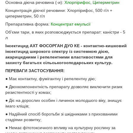
Основна діюча речовина (-и):
Хлорпірифос
,
Циперметрин
Концентрація діючої речовини: Хлорпірифос, 500 г/л +
циперметрин, 50 г/л
Препаративна форма:
Концентрат емульсiї
Об'єми тари, в яких розповсюджується препарат: каністри - 5
л
Інсектицид АХТ ФОСОРГАН ДУО КЕ - контактно-кишковий
інсектицид широкого спектру із системною дією,
акарицидними і репелентними властивостями для
захисту багатьох сільськогосподарських культур.
ПЕРЕВАГИ ЗАСТОСУВАННЯ:
● Має контактну, фумігантну і репелентну дію;
● Двохкомпонентність препарату дозволяє виключити ризик
резистентності у комах;
● Діє на дорослих особин і личинок молодшого віку, знищує
імаго кліщів;
● Надійний спосіб боротьби зі шкідниками з прихованими
стадіями розвитку;
● Немає фітотоксичного впливу на культурну рослину за