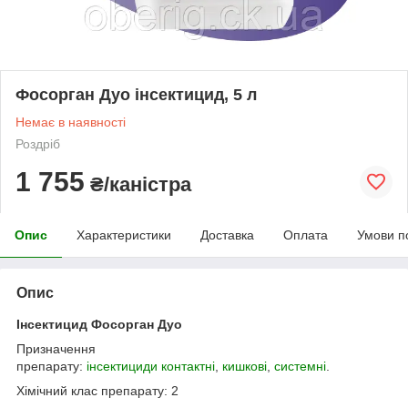
Фосорган Дуо інсектицид, 5 л
Немає в наявності
Роздріб
1 755
₴/каністра
Опис
Характеристики
Доставка
Оплата
Умови п
Опис
Інсектицид Фосорган Дуо
Призначення
препарату:
інсектициди
контактні
,
кишкові
,
системні
.
Хімічний клас препарату: 2