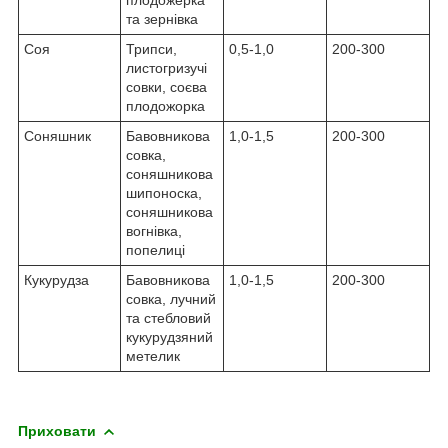
та зернівка
Соя
Трипси,
0,5-1,0
200-300
листогризучі
совки, соєва
плодожорка
Соняшник
Бавовникова
1,0-1,5
200-300
совка,
соняшникова
шипоноска,
соняшникова
вогнівка,
попелиці
Кукурудза
Бавовникова
1,0-1,5
200-300
совка, лучний
та стебловий
кукурудзяний
метелик
Приховати