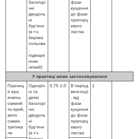
багаторі
фази
чні
кущення
дводоль
до фази
ні
прапорц
бур’яни
евого
(в т.ч.
листка
берізка
польова
,
підмаре
нник
чіпкий)
У практиці може застосовуватися
Пшениц
Одноріч
0,75-1,0
В період
1
я яра,
ні та
вегетації
ячмінь
деякі
, від
озимий
багаторі
фази
та ярий,
чні
кущення
жито
дводоль
до фази
озиме,
ні
прапорц
тритика
бур’яни
евого
ле
(в т.ч.
листка
берізка