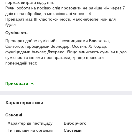
нормах витрати відсутня.
Ручні роботи на посівах слід проводити не раніше ніж через 7
днів після обробки, а механізовані через – 4.
Препарат має ІІІ клас токсичності, малонебезпечний для
бджіл.
Сумісність
Препарат добре сумісний з інсектицидами Блискавка,
Святогор, гербіцидами Зернодар, Осотин, Хлібодар,
фунгіцидами Амулет, Джерело. Якщо виникають сумніви щодо
сумісності з іншими препаратами, краще провести
попередній тест.
Приховати
Характеристики
Основні
Характер дії пестициду
Виборчого
Тип впливу на організм
Системні