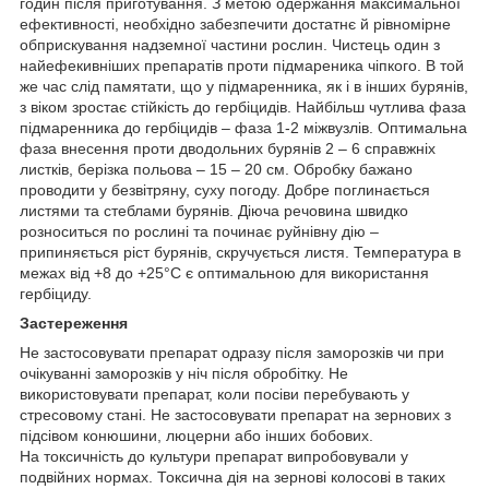
годин після приготування. З метою одержання максимальної
ефективності, необхідно забезпечити достатнє й рівномірне
обприскування надземної частини рослин. Чистець один з
найефекивніших препаратів проти підмареника чіпкого. В той
же час слід памятати, що у підмаренника, як і в інших бурянів,
з віком зростає стійкість до гербіцидів. Найбільш чутлива фаза
підмаренника до гербіцидів – фаза 1-2 міжвузлів. Оптимальна
фаза внесення проти дводольних бурянів 2 – 6 справжніх
листків, берізка польова – 15 – 20 см. Обробку бажано
проводити у безвітряну, суху погоду. Добре поглинається
листями та стеблами бурянів. Діюча речовина швидко
розноситься по рослині та починає руйнівну дію –
припиняється ріст бурянів, скручується листя. Температура в
межах від +8 до +25°С є оптимальною для використання
гербіциду.
Застереження
Не застосовувати препарат одразу після заморозків чи при
очікуванні заморозків у ніч після обробітку. Не
використовувати препарат, коли посіви перебувають у
стресовому стані. Не застосовувати препарат на зернових з
підсівом конюшини, люцерни або інших бобових.
На токсичність до культури препарат випробовували у
подвійних нормах. Токсична дія на зернові колосові в таких