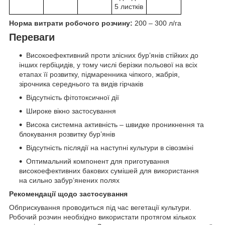
5 листків
Норма витрати робочого розчину:
200 – 300 л/га
Переваги
Високоефективний проти злісних бур’янів стійких до
інших гербіцидів, у тому числі берізки польової на всіх
етапах її розвитку, підмаренника чіпкого, жабрія,
зірочника середнього та видів гірчаків
Відсутність фітотоксичної дії
Широке вікно застосування
Висока системна активність – швидке проникнення та
блокування розвитку бур’янів
Відсутність післядії на наступні культури в сівозміні
Оптимальний компонент для приготування
високоефективних бакових сумішей для використання
на сильно забур’янених полях
Рекомендації щодо застосування
Обприскування проводиться під час вегетації культури.
Робочий розчин необхідно використати протягом кількох