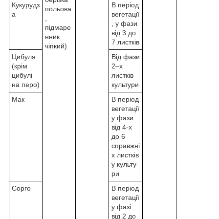
Кукурудз
В період
польова
а
вегетації
,
, у фази
підмаре
від 3 до
нник
7 листків
чіпкий)
Цибуля
Від фази
(крім
2–х
цибулі
листків
на перо)
культури
Мак
В період
вегетації
у фази
від 4-х
до 6
справжні
х листків
у культу-
ри
Сорго
В період
вегетації
у фазі
від 2 до