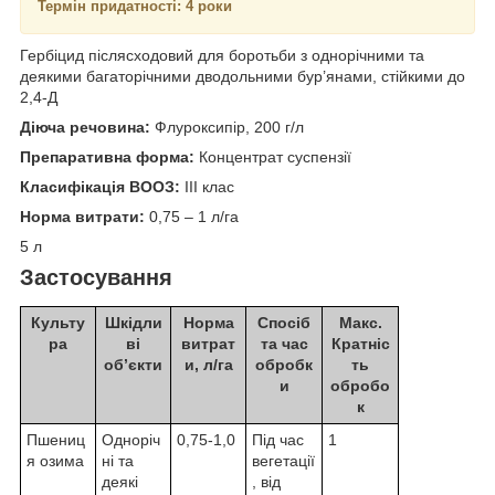
Термін придатності: 4 роки
Гербіцид післясходовий для боротьби з однорічними та
деякими багаторічними дводольними бур’янами, стійкими до
2,4-Д
Діюча речовина:
Флуроксипір, 200 г/л
Препаративна форма:
Концентрат суспензії
Класифікація ВООЗ:
ІІІ клас
Норма витрати:
0,75 – 1 л/га
5 л
Застосування
Культу
Шкідли
Норма
Спосіб
Макс.
ра
ві
витрат
та час
Кратніс
об’єкти
и, л/га
обробк
ть
и
обробо
к
Пшениц
Одноріч
0,75-1,0
Під час
1
я озима
ні та
вегетації
деякі
, від