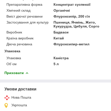
Препаративна форма
Концентрат суспензії
Хімічний склад
Органічні
Вміст діючої речовини
Флуроксипір, 200 г/л
Застосування для культур
Пшениця, Ячмінь, Жито,
Кукурудза, Цибуля, Сорго
Виробник
Бадваси
Країна виробник
Китай
Діюча речовина
Флуроксипир-метил
Упаковка
Упаковка
Каністра
Об`єм
5 л
Приховати
Умови доставки
Нова Пошта
Укрпошта