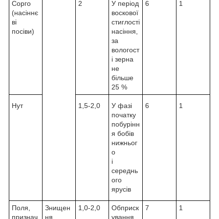
Сорго
2
У період
6
1
(насіннє
воскової
ві
стиглості
посіви)
насіння,
за
вологост
і зерна
не
більше
25 %
Нут
1,5-2,0
У фазі
6
1
початку
побурінн
я бобів
нижньог
о
і
середнь
ого
ярусів
Поля,
Знищен
1,0-2,0
Обприск
7
1
признач
ня
ування