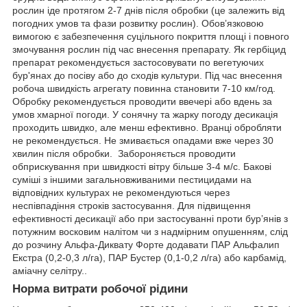
рослин іде протягом 2-7 днів після обробки (це залежить від
погодних умов та фази розвитку рослин). Обов’язковою
вимогою є забезпечення суцільного покриття площі і повного
змочування рослин під час внесення препарату. Як гербіцид
препарат рекомендується застосовувати по вегетуючих
бур'янах до посіву або до сходів культури. Під час внесення
робоча швидкість агрегату повинна становити 7-10 км/год.
Обробку рекомендується проводити ввечері або вдень за
умов хмарної погоди. У сонячну та жарку погоду десикація
проходить швидко, але менш ефективно. Вранці обробляти
не рекомендується. Не змивається опадами вже через 30
хвилин після обробки. Забороняється проводити
обприскування при швидкості вітру більше 3-4 м/с. Бакові
суміші з іншими загальновживаними пестицидами на
відповідних культурах не рекомендуються через
неспівпадіння строків застосування. Для підвищення
ефективності десикації або при застосуванні проти бур’янів з
потужним восковим налітом чи з надмірним опушенням, слід
до розчину Альфа-Диквату Форте додавати ПАР Альфалип
Екстра (0,2-0,3 л/га), ПАР Бустер (0,1-0,2 л/га) або карбамід,
аміачну селітру..
Норма витрати робочої рідини