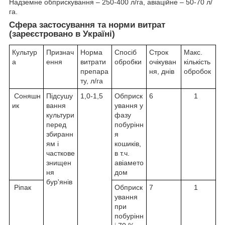
Надземне обприскування – 250-400 л/га, авіаційне – 50-70 л/
га.
Cфера застосування та норми витрат
(зареєстровано в Україні)
Культур
Признач
Норма
Спосіб
Строк
Макс.
а
ення
витрати
обробки
очікуван
кількість
препара
ня, днів
обробок
ту, л/га
Соняшн
Підсушу
1,0-1,5
Обприск
6
1
ик
вання
ування у
культури
фазу
перед
побурінн
збиранн
я
ям і
кошиків,
часткове
в т.ч.
знищен
авіамето
ня
дом
бур'янів
Ріпак
Обприск
7
1
ування
при
побурінн