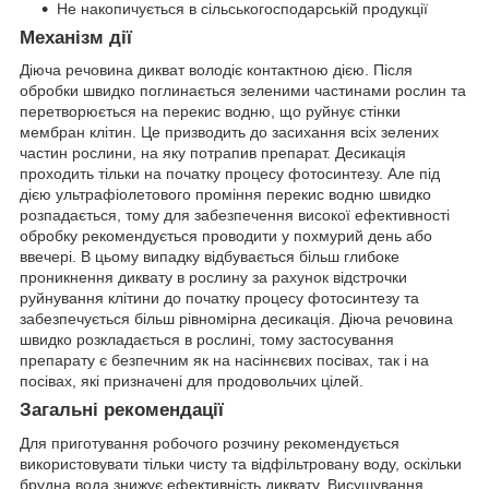
Не накопичується в сільськогосподарській продукції
Механізм дії
Діюча речовина дикват володіє контактною дією. Після
обробки швидко поглинається зеленими частинами рослин та
перетворюється на перекис водню, що руйнує стінки
мембран клітин. Це призводить до засихання всіх зелених
частин рослини, на яку потрапив препарат. Десикація
проходить тільки на початку процесу фотосинтезу. Але під
дією ультрафіолетового проміння перекис водню швидко
розпадається, тому для забезпечення високої ефективності
обробку рекомендується проводити у похмурий день або
ввечері. В цьому випадку відбувається більш глибоке
проникнення диквату в рослину за рахунок відстрочки
руйнування клітини до початку процесу фотосинтезу та
забезпечується більш рівномірна десикація. Діюча речовина
швидко розкладається в рослині, тому застосування
препарату є безпечним як на насіннєвих посівах, так і на
посівах, які призначені для продовольчих цілей.
Загальні рекомендації
Для приготування робочого розчину рекомендується
використовувати тільки чисту та відфільтровану воду, оскільки
брудна вода знижує ефективність диквату. Висушування