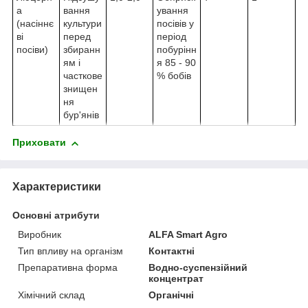
а
вання
ування
(насіннє
культури
посівів у
ві
перед
період
посіви)
збиранн
побурінн
ям і
я 85 - 90
часткове
% бобів
знищен
ня
бур'янів
Приховати
Характеристики
Основні атрибути
Виробник
ALFA Smart Agro
Тип впливу на організм
Контактні
Препаративна форма
Водно-суспензійний
концентрат
Хімічний склад
Органічні