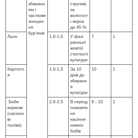
збиранн
стручків,
ям і
за
часткове
вологост
знищен
і зерна
ня
до 45 %
бур'янів
Льон
1,0-1,5
У фазі
7
1
ранньої
жовтої
стиглості
культури
Картопл
1,0-1,5
За 10
10
1
я
днів до
збиранн
я
культури
Боби
2,0-2,5
В період
8 - 10
1
кормові
пожовтін
(насіннє
ня
ві
насіння
посіви)
нижніх
бобів