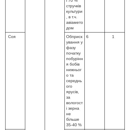
і 70 %
стручків
культури
, в т.ч.
авіамето
дом
Соя
Обприск
6
1
ування у
фазу
початку
побурінн
я бобів
нижньог
о та
середнь
ого
ярусів,
за
вологост
і зерна
не
більше
35-40 %