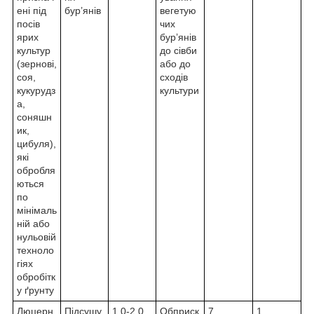
ені під
бур’янів
вегетую
посів
чих
ярих
бур’янів
культур
до сівби
(зернові,
або до
соя,
сходів
кукурудз
культури
а,
соняшн
ик,
цибуля),
які
обробля
ються
по
мінімаль
ній або
нульовій
техноло
гіях
обробітк
у ґрунту
Люцерн
Підсушу
1,0-2,0
Обприск
7
1