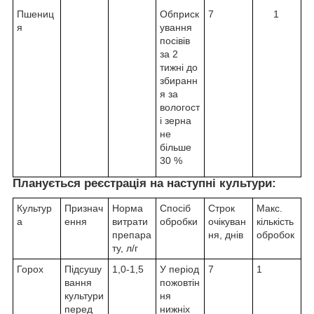
Пшениц
Обприск
7
1
я
ування
посівів
за 2
тижні до
збиранн
я за
вологост
і зерна
не
більше
30 %
Планується реєстрація на наступні культури:
Культур
Признач
Норма
Спосіб
Строк
Макс.
а
ення
витрати
обробки
очікуван
кількість
препара
ня, днів
обробок
ту, л/г
Горох
Підсушу
1,0-1,5
У період
7
1
вання
пожовтін
культури
ня
перед
нижніх