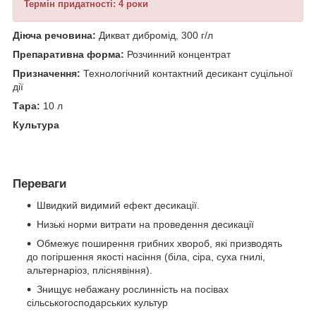
Термін придатності: 4 роки
Діюча речовина:
Дикват дибромід, 300 г/л
Препаративна форма:
Розчинний концентрат
Призначення:
Технологічний контактний десикант суцільної
дії
Тара:
10 л
Культура
Переваги
Швидкий видимий ефект десикації.
Низькі норми витрати на проведення десикації
Обмежує поширення грибних хвороб, які призводять
до погіршення якості насіння (біла, сіра, суха гнилі,
альтернаріоз, пліснявіння).
Знищує небажану рослинність на посівах
сільськогосподарських культур