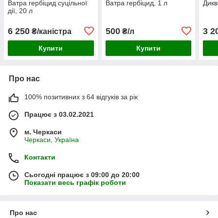
Ватра гербіцид суцільної
Ватра гербіцид, 1 л
Дикв
дії, 20 л
6 250
500
3 2
₴/каністра
₴/л
Купити
Купити
Про нас
100% позитивних з 64 відгуків за рік
Працює з 03.02.2021
м. Черкаси
Черкаси, Україна
Контакти
Сьогодні працює з 09:00 до 20:00
Показати весь графік роботи
Про нас