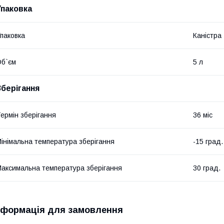
Упаковка
паковка
Каністра
б`єм
5 л
Зберігання
ермін зберігання
36 міс
інімальна температура зберігання
-15 град.
аксимальна температура зберігання
30 град.
нформація для замовлення