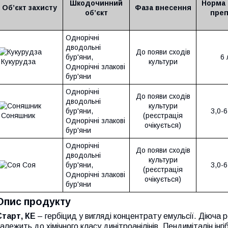
Шкодочинний
Норма 
Об’єкт захисту
Фаза внесення
об’єкт
преп
Однорічні
дводольні
До появи сходів
бур'яни,
6 
Кукурудза
культури
Однорічні злакові
бур'яни
Однорічні
До появи сходів
дводольні
культури
бур'яни,
3,0-6
Соняшник
(реєстрація
Однорічні злакові
очікується)
бур'яни
Однорічні
До появи сходів
дводольні
культури
Соя
бур'яни,
3,0-6
(реєстрація
Однорічні злакові
очікується)
бур'яни
Опис продукту
Старт, КЕ
– гербіцид у вигляді концентрату емульсії. Діюча
алежить до хімічного класу динітроанілінів. Пендиміталін інг