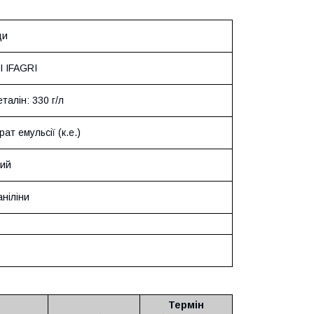
ди
IFAGRI
алін: 330 г/л
ат емульсії (к.е.)
ий
ніліни
Термін