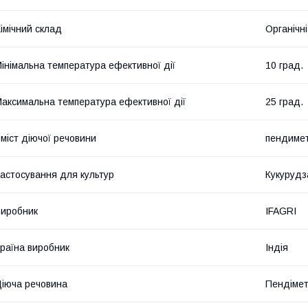
імічний склад
Органічні
інімальна температура ефективної дії
10 град.
аксимальна температура ефективної дії
25 град.
міст діючої речовини
пендимет
астосування для культур
Кукурудз
иробник
IFAGRI
раїна виробник
Індія
іюча речовина
Пендімет