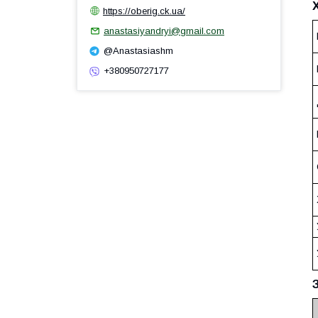
https://oberig.ck.ua/
anastasiyandryi@gmail.com
@Anastasiashm
+380950727177