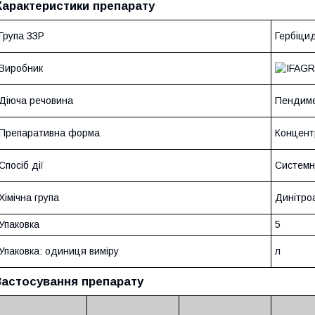
Характеристики препарату
Група ЗЗР
Гербіци
Виробник
Діюча речовина
Пендимет
Препаративна форма
Концентр
Спосіб дії
Системн
Хімічна група
Динітроа
Упаковка
5
Упаковка: одиниця виміру
л
Застосування препарату