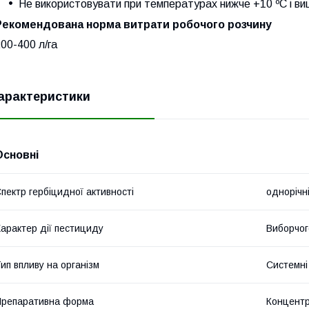
Не використовувати при температурах нижче +10 ºС і ви
Рекомендована норма витрати робочого розчину
00-400 л/га
арактеристики
Основні
пектр гербіцидної активності
однорічні
арактер дії пестициду
Виборчог
ип впливу на організм
Системні
репаративна форма
Концентр