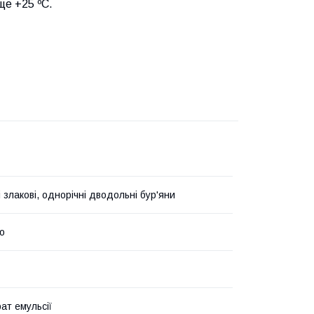
ще +25 ºС.
 злакові, однорічні дводольні бур'яни
о
ат емульсії