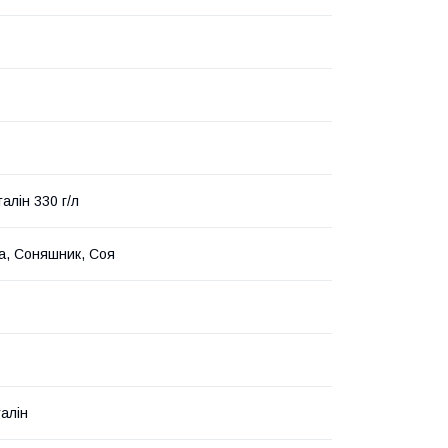
алін 330 г/л
а, Соняшник, Соя
алін