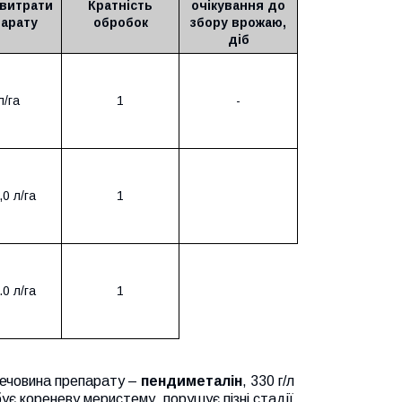
витрати
Кратність
очікування до
арату
обробок
збору врожаю,
діб
л/га
1
-
,0 л/га
1
.0 л/га
1
 речовина препарату –
пендиметалін
, 330 г/л
ібує кореневу меристему, порушує пізні стадії