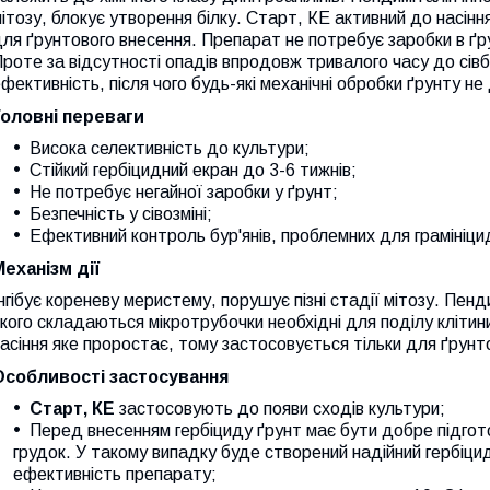
ітозу, блокує утворення білку. Старт, КЕ активний до насінн
ля ґрунтового внесення. Препарат не потребує заробки в ґр
роте за відсутності опадів впродовж тривалого часу до сівб
фективність, після чого будь-які механічні обробки ґрунту н
Головні переваги
Висока селективність до культури;
Стійкий гербіцидний екран до 3-6 тижнів;
Не потребує негайної заробки у ґрунт;
Безпечність у сівозміні;
Ефективний контроль бур'янів, проблемних для грамініциді
Механізм дії
нгібує кореневу меристему, порушує пізні стадії мітозу. Пенди
кого складаються мікротрубочки необхідні для поділу клітин
асіння яке проростає, тому застосовується тільки для ґрунт
Особливості застосування
Старт, КЕ
застосовують до появи сходів культури;
Перед внесенням гербіциду ґрунт має бути добре підгото
грудок. У такому випадку буде створений надійний гербіци
ефективність препарату;