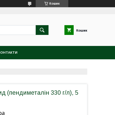
Кошик
Кошик
КОНТАКТИ
ид (пендиметалін 330 г/л), 5
ра