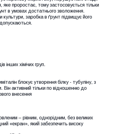
я, яке проростає, тому застосовується тільки
унт в умовах достатнього зволоження.
и культури, заробка в ґрунт підвищує його
е допускаються.
в інших хімічих груп.
міталін блокує утворення білку - тубуліну, з
и. Він активний тільки по відношенню до
ового внесення
вленим – рівним, однорідним, без великих
дний «екран», який забезпечить високу