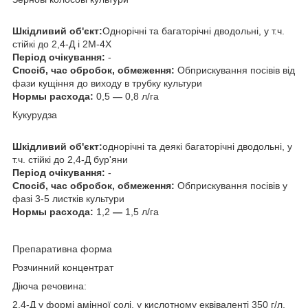
Шкiдливий об'єкт:
Однорічні та багаторічні дводольні, у т.ч.
стійкі до 2,4-Д і 2М-4Х
Період очікування:
-
Спосіб, час обробок, обмеження:
Обприскування посівів від
фази кущіння до виходу в трубку культури
Нормы расхода:
0,5
—
0,8 л/га
Кукурудза
Шкiдливий об'єкт:
однорічні та деякі багаторічні дводольні, у
т.ч. стійкі до 2,4-Д бур'яни
Період очікування:
-
Спосіб, час обробок, обмеження:
Обприскування посівів у
фазі 3-5 листків культури
Нормы расхода:
1,2
—
1,5 л/га
Препаративна форма
Розчинний концентрат
Дiюча речовина:
2,4-Д у формі амінної солі, у кислотному еквіваленті 350 г/л,