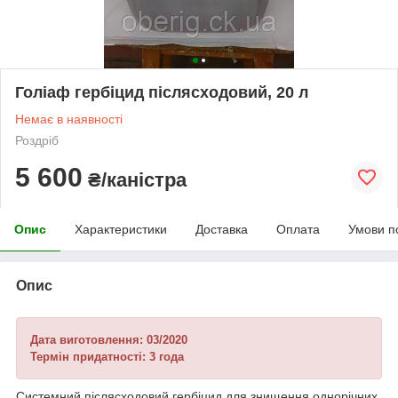
Голіаф гербіцид післясходовий, 20 л
Немає в наявності
Роздріб
5 600
₴/каністра
Опис
Характеристики
Доставка
Оплата
Умови п
Опис
Дата виготовлення: 03/2020
Термін придатності: 3 года
Системний післясходовий гербіцид для знищення однорічних