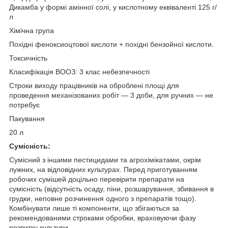
Дикамба у формі амінної солі, у кислотному еквіваленті 125 г/
л
Хiмiчна група
Похідні феноксиоцтової кислоти + похідні бензойної кислоти.
Токсичнiсть
Класифікація ВООЗ: 3 клас небезпечності
Строки виходу працівників на оброблені площі для
проведення механізованих робіт — 3 доби, для ручних — не
потребує
Пакування
20 л
Сумісність:
Сумісний з іншими пестицидами та агрохімікатами, окрім
лужних, на відповідних культурах. Перед приготуванням
робочих сумішей доцільно перевірити препарати на
сумісність (відсутність осаду, піни, розшарування, збивання в
грудки, неповне розчинення одного з препаратів тощо).
Комбінувати лише ті компоненти, що збігаються за
рекомендованими строками обробки, враховуючи фазу
розвитку культури.