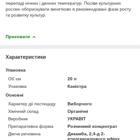
перепаді нічних і денних температур. Посіви культурних
рослин обприскувати винятково в рекомендовані фази росту
та розвитку культур.
Приховати
Характеристики
Упаковка
Об`єм
20 л
Упаковка
Каністра
Основні
Характер дії пестициду
Виборчого
Хімічний склад
Органічні
Виробник
УКРАВІТ
Препаративна форма
Розчинний концентрат
Діюча речовина
Дикамба, 2,4-д 2-
етилгексилового ефіру