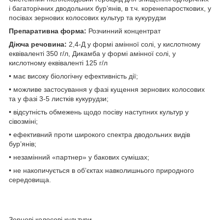
і багаторічних дводольних бур’янів, в т.ч. коренепаросткових, у
посівах зернових колосових культур та кукурудзи
Препаративна форма:
Розчинний концентрат
Дiюча речовина:
2,4-Д у формі амінної солі, у кислотному
еквіваленті 350 г/л, Дикамба у формі амінної солі, у
кислотному еквіваленті 125 г/л
• має високу біологічну ефективність дії;
• можливе застосування у фазі кущення зернових колосових
та у фазі 3-5 листків кукурудзи;
• відсутність обмежень щодо посіву наступних культур у
сівозміні;
• ефективний проти широкого спектра дводольних видів
бур’янів;
• незамінний «партнер» у бакових сумішах;
• не накопичується в об’єктах навколишнього природного
середовища.
Зернові колосові культури