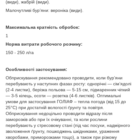
(види), жабрій (види).
Малочутливі бур’яни: вероніка (види).
Максимальна кратність обробок:
1
Норма витрати робочого розчину:
150 - 250 л/га
Особливостi застосування:
Обприскування рекомендовано проводити, коли бур’яни
перебувають у наступних фазах росту: однорічні — сім’ядолі
(2-4 листки), берізка польова — 5-15 см, підмаренник чіпкий
— 3-5 кілець, осоти — розетка (4-6 листків). Оптимальні
умови для застосування ГОЛІАФ – тепла погода (від 15 до
25°С) при достатній вологості ґрунту та повітря.
Обприскування недоцільно проводити відразу після
заморозків або при їх очікуванні, та коли рослини
перебувають у стресовому стані (під час посухи, надмірного
зволоження ґрунту, пошкоджень шкідниками, ураження
хворобами, приморозками тощо), а також при різкому