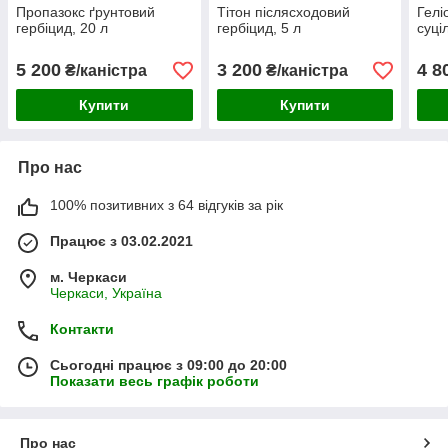
Пропазокс ґрунтовий
Тітон післясходовий
Гелі
гербіцид, 20 л
гербіцид, 5 л
суціл
5 200
3 200
4 8
₴/каністра
₴/каністра
Купити
Купити
Про нас
100% позитивних з 64 відгуків за рік
Працює з 03.02.2021
м. Черкаси
Черкаси, Україна
Контакти
Сьогодні працює з 09:00 до 20:00
Показати весь графік роботи
Про нас