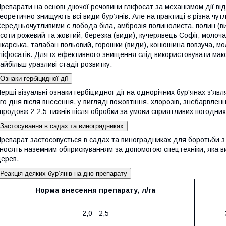
репарати на основі діючої речовини гліфосат за механізмом дії від
еоретично знищують всі види бур’янів. Але на практиці є різна чутл
ередньочутливими є лобода біла, амброзія полинолиста, полин (в
соти рожевий та жовтий, березка (види), кучерявець Софії, молочай
ікарська, талабан польовий, горошки (види), конюшина повзуча, мол
ліфосатів. Для їх ефективного знищення слід використовувати ма
айбільш уразливі стадії розвитку.
Ознаки гербіцидної дії
ерші візуальні ознаки гербіцидної дії на однорічних бур'янах з'яв
го дня після внесення, у вигляді пожовтіння, хлорозів, знебарвлен
продовж 2-2,5 тижнів після обробки за умови сприятливих погодних
Застосування в садах та виноградниках
репарат застосовується в садах та виноградниках для боротьби з 
носять наземним обприскуванням за допомогою спецтехніки, яка в
ерев.
Реакція деяких бур’янів на дію препарату
Норма внесення препарату, л/га
2,0 - 2,5