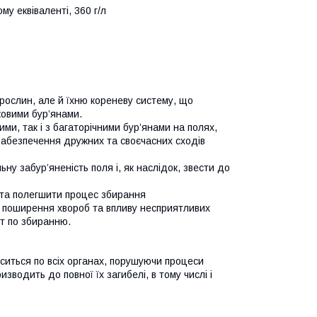
му еквіваленті, 360 г/л
рослин, але й їхню кореневу систему, що
ковими бур’янами.
, так і з багаторічними бур’янами на полях,
 забезпечення дружних та своєчасних сходів
у забур’яненість поля і, як наслідок, звести до
 та полегшити процес збирання
к поширення хвороб та впливу несприятливих
іт по збиранню.
иться по всіх органах, порушуючи процеси
во­дить до повної їх загибелі, в тому числі і