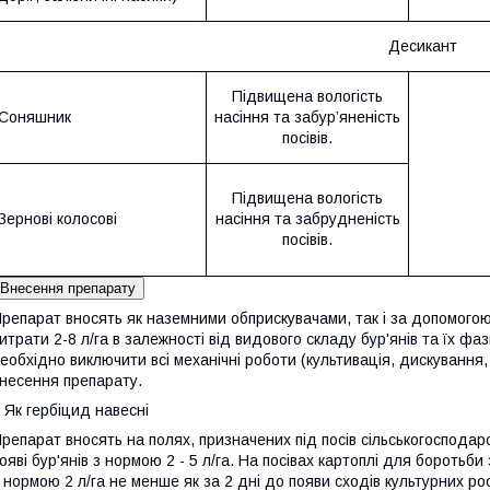
Десикант
Підвищена вологість
Соняшник
насіння та забур’яненість
посівів.
Підвищена вологість
Зернові колосові
насіння та забрудненість
посівів.
Внесення препарату
репарат вносять як наземними обприскувачами, так і за допомогою
итрати 2-8 л/га в залежності від видового складу бур'янів та їх ф
еобхідно виключити всі механічні роботи (культивація, дискування,
несення препарату.
 Як гербіцид навесні
репарат вносять на полях, призначених під посів сільськогосподарс
ояві бур'янів з нормою 2 - 5 л/га. На посівах картоплі для бороть
 нормою 2 л/га не менше як за 2 дні до появи сходів культурних ро