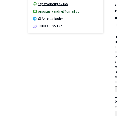
https://oberig.ck.ua/
anastasiyandryi@gmail.com
@Anastasiashm
+380950727177
З
н
П
п
к
С
м
З
с
п
Д
б
к