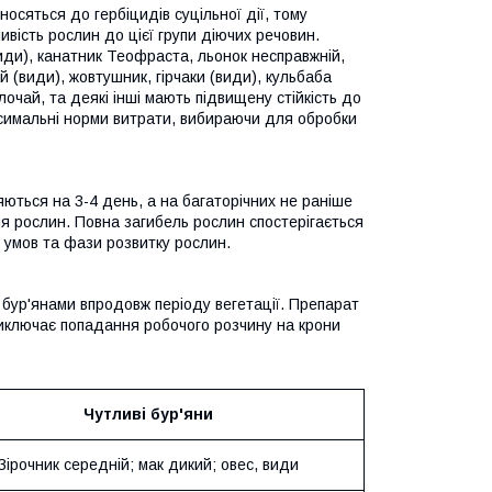
носяться до гербіцидів суцільної дії, тому
ивість рослин до цієї групи діючих речовин.
иди), канатник Теофраста, льонок несправжній,
 (види), жовтушник, гірчаки (види), кульбаба
очай, та деякі інші мають підвищену стійкість до
ксимальні норми витрати, вибираючи для обробки
ляються на 3-4 день, а на багаторічних не раніше
ня рослин. Повна загибель рослин спостерігається
 умов та фази розвитку рослин.
бур'янами впродовж періоду вегетації. Препарат
иклю­чає попадання робочого розчину на крони
Чутливі бур'яни
Зірочник середній; мак дикий; овес, види