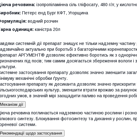
Діюча речовина:
ізопропіламінна сіль гліфосату, 480 г/л; у кислотно
Виробник:
Петерс енд Бург КФТ, Угорщина
Формуляція:
водний розчин
Тарна одиниця:
каністра 20л
авдяки системній дії препарат знищує не тільки надземну частину 
адзвичайно актуально при боротьбі з багаторічними коренепарост
репарат АРГУМЕНТ® дозволяє ефективно боротись як з однорічними
ризначених під посів; тим самим досягається збереження вологи і
ультури.
истемне застосування препарату дозволяє значно зменшити загальн
інімуму механічні обробки ґрунту.
астосування препарату як десиканта дозволяє значно прискорити
ільськогосподарських культур, зменшити втрати врожаю за рахуно
огодних умов, в значній мірі заощадити паливо на проведення роб
Механізм дії
іюча речовина поглинається надземною частиною рослини і рознос
ілкового синтезу. Блокування фотосинтезу та дихання у рослин, приз
ореневої системи.
Рекомендації щодо застосування