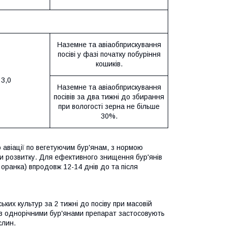
Наземне та авіаобприскування
посіві у фазі початку побуріння
кошиків.
3,0
Наземне та авіаобприскування
посівів за два тижні до збирання
при вологості зерна не більше
30%.
 авіації по вегетуючим бур'янам, з нормою
ази розвитку. Для ефективного знищення бур'янів
 оранка) впродовж 12-14 днів до та після
ьких культур за 2 тижні до посіву при масовій
би з однорічними бур'янами препарат застосовують
слин.