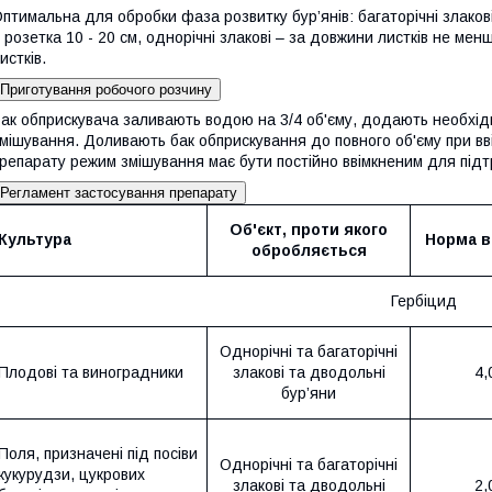
птимальна для обробки фаза розвитку бур’янів: багаторічні злакові 
 розетка 10 - 20 см, однорічні злакові – за довжини листків не менш
истків.
Приготування робочого розчину
ак обприскувача заливають водою на 3/4 об'єму, додають необхідн
мішування. Доливають бак обприскування до повного об'єму при вв
репарату режим змішування має бути постійно ввімкненим для підт
Регламент застосування препарату
Об'єкт, проти якого
Культура
Норма в
обробляється
Гербіцид
Однорічні та багаторічні
Плодові та виноградники
злакові та дводольні
4,
бур’яни
Поля, призначені під посіви
Однорічні та багаторічні
кукурудзи, цукрових
злакові та дводольні
2,