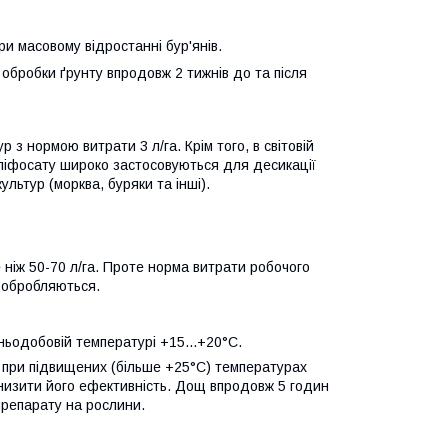
ри масовому відростанні бур'янів.
обробки ґрунту впродовж 2 тижнів до та після
з нормою витрати 3 л/га. Крім того, в світовій
 гліфосату широко застосовуються для десикації
ультур (морква, буряки та інші).
ніж 50-70 л/га. Проте норма витрати робочого
о обробляються.
ньодобовій температурі +15...+20°С.
при підви­щених (більше +25°С) температурах
 знизити його ефективність. Дощ впродовж 5 годин
препарату на рослини.