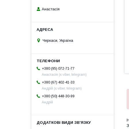
Анастасія
Черкаси, Україна
+380 (95) 072-71-77
Анастасія (є viber, telegram)
+380 (67) 402-41-33
Андрій (є viber, telegram)
+380 (50) 448-30-99
Андрій
Н
З