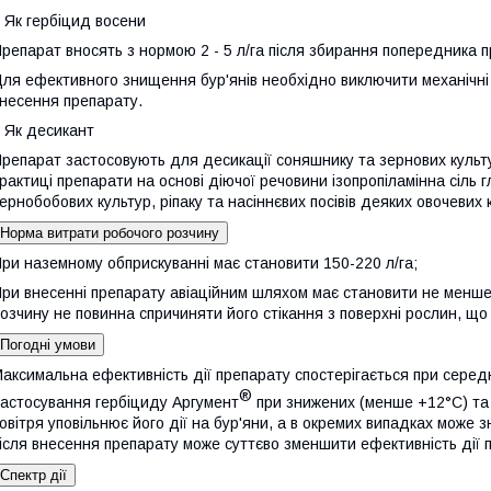
 Як гербіцид восени
репарат вносять з нормою 2 - 5 л/га після збирання попередника п
ля ефективного знищення бур'янів необхідно виключити механічні 
несення препарату.
 Як десикант
репарат застосовують для десикації соняшнику та зернових культур 
рактиці препарати на основі діючої речовини ізопропіламінна сіль
ернобобових культур, ріпаку та насіннєвих посівів деяких овочевих к
Норма витрати робочого розчину
ри наземному обприскуванні має становити 150-220 л/га;
ри внесенні препарату авіаційним шляхом має становити не менше 
озчину не повинна спричиняти його стікання з поверхні рослин, щ
Погодні умови
аксимальна ефективність дії препарату спостерігається при серед
®
астосування гербіциду Аргумент
при знижених (менше +12°С) та 
овітря уповільнює його дії на бур'яни, а в окремих випадках може
ісля внесення препарату може суттєво зменшити ефективність дії 
Спектр дії