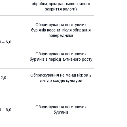
обробки, крім ранньовесняного
закриття вологи)
Обприскування вегетуючих
бур’янів восени після збирання
попередника
0 – 6,0
Обприскування вегетуючих
бур’янів в період активного росту
Обприскування не менш ніж за 2
2,0
дні до сходів культури
Обприскування вегетуючих
0 – 6,0
бур’янів