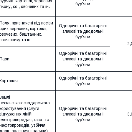
буряків, картоплі, зернових,
бур’яни
льону, сої, овочевих та ін.
Поля, призначені під посіви
Однорічні та багаторічні
ярих зернових, картоплі,
злакові та дводольні
овочевих, баштанних,
бур’яни
соняшнику та ін.
2,
Однорічні та багаторічні
Пари
злакові та дводольні
бур’яни
Однорічні та багаторічні
Картопля
бур’яни
Землі
несільськогосподарського
користування (смуги
Однорічні та багаторічні
відчуження ліній
злакові та дводольні
3,
електропередач, газо- та
бур’яни
нафтопроводів, узбіччя
доріг, залізничні насипи)