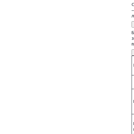
О
–
л
Б
з
п