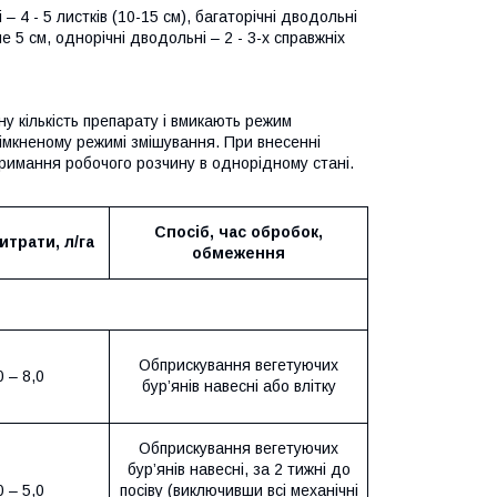
– 4 - 5 листків (10-15 см), багаторічні дводольні
е 5 см, однорічні дводольні – 2 - 3-х справжніх
у кількість препарату і вмикають режим
імкненому режимі змішування. При внесенні
римання робочого розчину в однорідному стані.
Спосіб, час обробок,
итрати, л/га
обмеження
Обприскування вегетуючих
0 – 8,0
бур’янів навесні або влітку
Обприскування вегетуючих
бур’янів навесні, за 2 тижні до
0 – 5,0
посіву (виключивши всі механічні