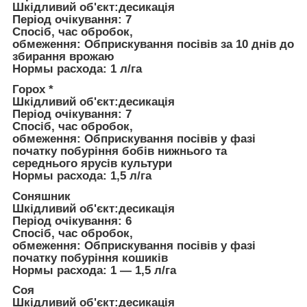
Шкiдливий об'єкт:
десикація
Період очікування:
7
Спосіб, час обробок,
обмеження:
Обприскування посівів за 10 днів до
збирання врожаю
Нормы расхода:
1 л/га
Горох *
Шкiдливий об'єкт:
десикація
Період очікування:
7
Спосіб, час обробок,
обмеження:
Обприскування посівів у фазі
початку побуріння бобів нижнього та
середнього ярусів культури
Нормы расхода:
1,5 л/га
Соняшник
Шкiдливий об'єкт:
десикація
Період очікування:
6
Спосіб, час обробок,
обмеження:
Обприскування посівів у фазі
початку побуріння кошиків
Нормы расхода:
1
—
1,5 л/га
Соя
Шкiдливий об'єкт:
десикація