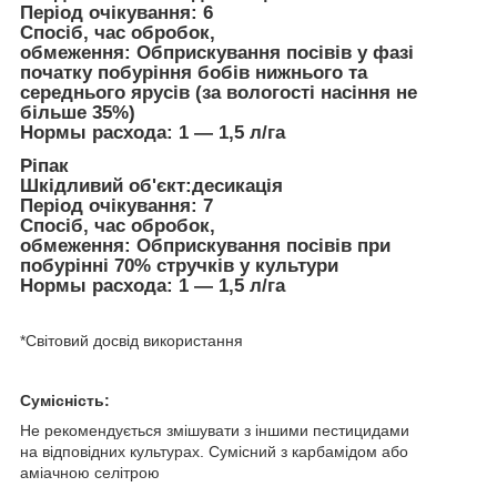
Період очікування:
6
Спосіб, час обробок,
обмеження:
Обприскування посівів у фазі
початку побуріння бобів нижнього та
середнього ярусів (за вологості насіння не
більше 35%)
Нормы расхода:
1
—
1,5 л/га
Ріпак
Шкiдливий об'єкт:
десикація
Період очікування:
7
Спосіб, час обробок,
обмеження:
Обприскування посівів при
побурінні 70% стручків у культури
Нормы расхода:
1
—
1,5 л/га
*Свiтовий досвiд використання
Сумісність:
Не рекомендується змішувати з іншими пестицидами
на відповідних культурах. Сумісний з карбамідом або
аміачною селітрою