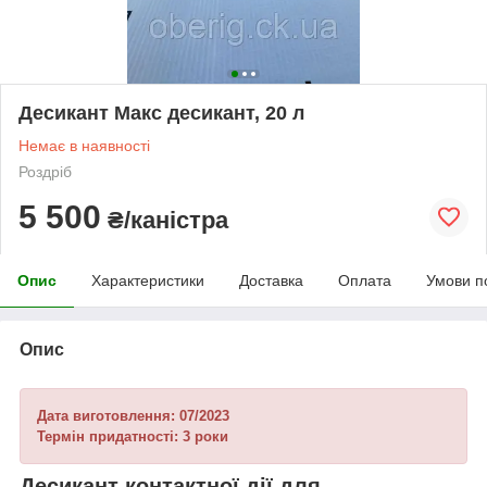
Десикант Макс десикант, 20 л
Немає в наявності
Роздріб
5 500
₴/каністра
Опис
Характеристики
Доставка
Оплата
Умови п
Опис
Дата виготовлення: 07/2023
Термін придатності: 3 роки
Десикант контактної дії для