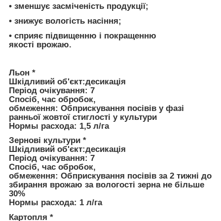
• зменшує засміченість продукції;
• знижує вологість насіння;
• сприяє підвищенню і покращенню
якості врожаю.
Льон *
Шкiдливий об'єкт:
десикація
Період очікування:
7
Спосіб, час обробок,
обмеження:
Обприскування посівів у фазі
ранньої жовтої стиглості у культури
Нормы расхода:
1,5 л/га
Зернові культури *
Шкiдливий об'єкт:
десикація
Період очікування:
7
Спосіб, час обробок,
обмеження:
Обприскування посівів за 2 тижні до
збирання врожаю за вологості зерна не більше
30%
Нормы расхода:
1 л/га
Картопля *