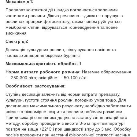
Механiзм дії:
Препарат контактної дії швидко поглинається зеленими
частинами рослини. Діюча речовина – дикват – порушує в
рослинах процеси фотосинтезу, таким чином руйнуються
мембрани клітин, відбувається їх зневоднення та повне
висихання
Спектр дії:
Десикація культурних рослин, підсушування насіння та
часткове знищення окремих бур’янів
Максимальна кратність обробок:
1
Норма витрати робочого розчину:
Наземне обприскування
— 250-300 л/га, авіаційне — 50-100 л/га
Особливостi застосування:
Ступінь десикації залежить від норми витрати препарату,
культури, густоти стояння рослин, погодних умов тощо. Для
досягнення максимального результату необхідно забезпечити
якісне та рівномірне покриття рослини робочим розчином.
При десикації соняшника доцільне застосування авіаційного
методу, обробку проводити з висоти 3-5 м при температурі
повітря не вище +22°С і при швидкості вітру до 3 м/с. Обробку
посівів проводити при настанні фізіологічної стиглості насіння