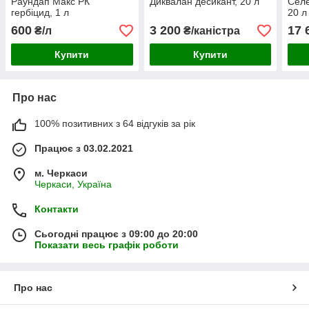
Раундап Макс РК
Диквалан десикант, 20 л
Селе
гербіцид, 1 л
20 л
600
3 200
17 
₴/л
₴/каністра
Купити
Купити
Про нас
100% позитивних з 64 відгуків за рік
Працює з 03.02.2021
м. Черкаси
Черкаси, Україна
Контакти
Сьогодні працює з 09:00 до 20:00
Показати весь графік роботи
Про нас