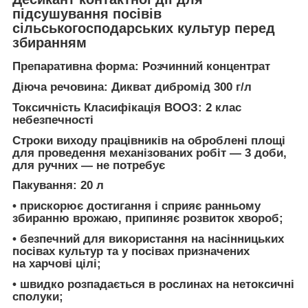
підсушування посівів
сільськогосподарських культур перед
збиранням
Препаративна форма:
Розчинний концентрат
Дiюча речовина:
Дикват дибромід 300 г/л
Токсичнiсть
Класифікація ВООЗ: 2 клас
небезпечності
Строки виходу працівників на оброблені площі
для проведення механізованих робіт — 3 доби,
для ручних — не потребує
Пакування: 20 л
• прискорює достигання і сприяє ранньому
збиранню врожаю, припиняє розвиток хвороб;
• безпечний для використання на насінницьких
посівах культур та у посівах призначених
на харчові цілі;
• швидко розпадається в рослинах на нетоксичні
сполуки;