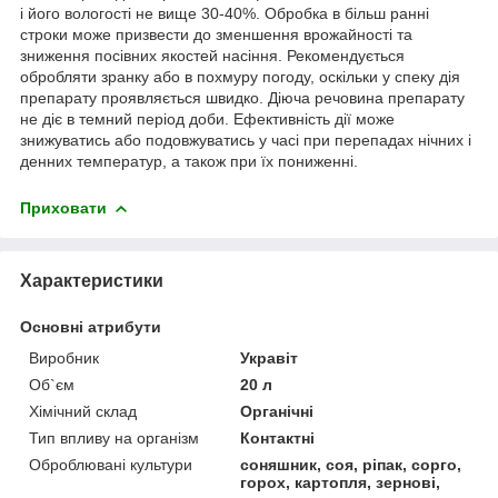
і його вологості не вище 30-40%. Обробка в більш ранні
строки може призвести до зменшення врожайності та
зниження посівних якостей насіння. Рекомендується
обробляти зранку або в похмуру погоду, оскільки у спеку дія
препарату проявляється швидко. Діюча речовина препарату
не діє в темний період доби. Ефективність дії може
знижуватись або подовжуватись у часі при перепадах нічних і
денних температур, а також при їх пониженні.
Приховати
Характеристики
Основні атрибути
Виробник
Укравіт
Об`єм
20 л
Хімічний склад
Органічні
Тип впливу на організм
Контактні
Оброблювані культури
соняшник, соя, ріпак, сорго,
горох, картопля, зернові,