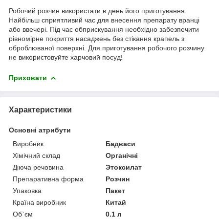
Робочий розчин використати в день його приготування.
Найбільш сприятливий час для внесення препарату вранці
або ввечері. Під час обприскування необхідно забезпечити
рівномірне покриття насаджень без стікання крапель з
оброблюваної поверхні. Для приготування робочого розчину
не використовуйте харчовий посуд!
Приховати
Характеристики
Основні атрибути
Виробник
Бадваси
Хімічний склад
Органічні
Діюча речовина
Этоксилат
Препаративна форма
Розчин
Упаковка
Пакет
Країна виробник
Китай
Об`єм
0.1 л