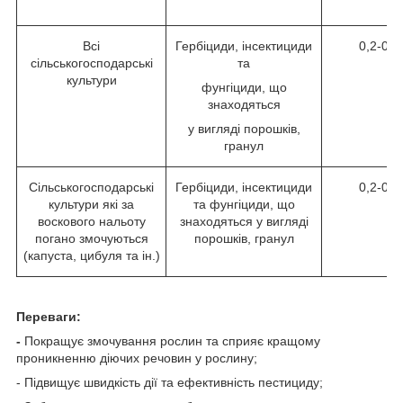
Всі
Гербіциди, інсектициди
0,2-0,2
сільськогосподарські
та
культури
фунгіциди, що
знаходяться
у вигляді порошків,
гранул
Сільськогосподарські
Гербіциди, інсектициди
0,2-0,2
культури які за
та фунгіциди, що
воскового нальоту
знаходяться у вигляді
погано змочуються
порошків, гранул
(капуста, цибуля та ін.)
Переваги:
-
Покращує змочування рослин та сприяє кращому
проникненню діючих речовин у рослину;
- Підвищує швидкість дії та ефективність пестициду;