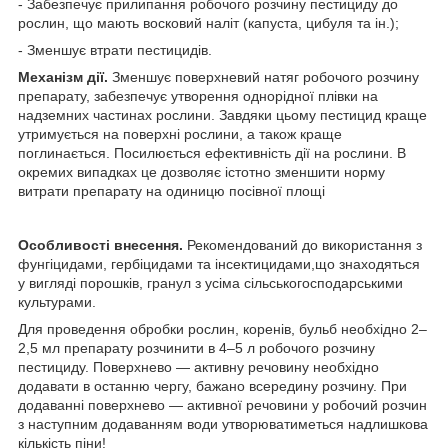
- Забезпечує прилипання робочого розчину пестициду до
рослин, що мають восковий наліт (капуста, цибуля та ін.);
- Зменшує втрати пестицидів.
Механізм дії.
Зменшує поверхневий натяг робочого розчину
препарату, забезпечує утворення однорідної плівки на
надземних частинах рослини. Завдяки цьому пестицид краще
утримується на поверхні рослини, а також краще
поглинається. Посилюється ефективність дії на рослини. В
окремих випадках це дозволяє істотно зменшити норму
витрати препарату на одиницю посівної площі
Особливості внесення.
Рекомендований до використання з
фунгіцидами, гербіцидами та інсектицидами,що знаходяться
у вигляді порошків, гранул з усіма сільськогосподарськими
культурами.
Для проведення обробки рослин, коренів, бульб необхідно 2–
2,5 мл препарату розчинити в 4–5 л робочого розчину
пестициду. Поверхнево — активну речовину необхідно
додавати в останню чергу, бажано всередину розчину. При
додаванні поверхнево — активної речовини у робочий розчин
з наступним додаванням води утворюватиметься надлишкова
кількість піни!