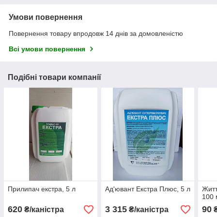
Умови повернення
Повернення товару впродовж 14 днів за домовленістю
Всі умови повернення
Подібні товари компанії
Прилипач екстра, 5 л
Ад'ювант Екстра Плюс, 5 л
Житт
100 
620
3 315
90
₴/каністра
₴/каністра