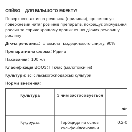
СЯЙВО
–
ДЛЯ БІЛЬШОГО ЕФЕКТУ!
Поверхнево-активна речовина (прилипач), що зменшує
поверхневий натяг розчинів препаратів, покращує змочування
рослин та сприяє кращому проникненню діючих речовин у
рослину
Діюча речовина:
Етоксилат ізодецилового спирту, 90%
Препаративна форма:
Рідина
Паковання:
100 мл
Класифікація ВООЗ:
III клас (малотоксичні)
Культури
: всі сільськогосподарські культури
Норми внесення:
Культура
З чим застосовується
Н
л/га
Кукурудза
Гербіциди на основі
0,2-0,2
сульфонілсечовини