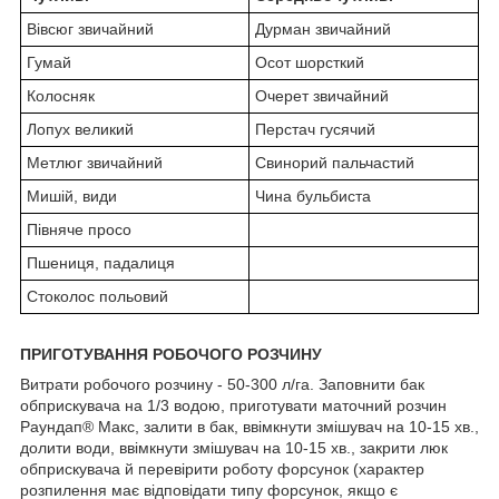
Вівсюг звичайний
Дурман звичайний
Гумай
Осот шорсткий
Колосняк
Очерет звичайний
Лопух великий
Перстач гусячий
Метлюг звичайний
Свинорий пальчастий
Мишій, види
Чина бульбиста
Півняче просо
Пшениця, падалиця
Стоколос польовий
ПРИГОТУВАННЯ РОБОЧОГО РОЗЧИНУ
Витрати робочого розчину - 50-300 л/га. Заповнити бак
обприскувача на 1/3 водою, приготувати маточний розчин
Раундап
®
Макс, залити в бак, ввімкнути змішувач на 10-15 хв.,
долити води, ввімкнути змішувач на 10-15 хв., закрити люк
обприскувача й перевірити роботу форсунок (характер
розпилення має відповідати типу форсунок, якщо є