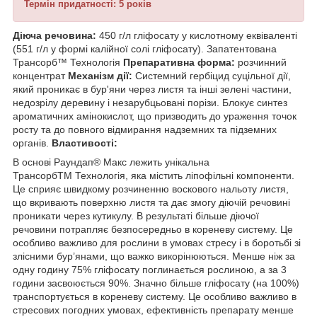
Термін придатності: 5 років
Діюча речовина:
450 г/л гліфосату у кислотному еквіваленті
(551 г/л у формі калійної солі гліфосату). Запатентована
Трансорб™ Технологія
Препаративна форма:
розчинний
концентрат
Механізм дії:
Системний гербіцид суцільної дії,
який проникає в бур'яни через листя та інші зелені частини,
недозрілу деревину і незарубцьовані порізи. Блокує синтез
ароматичних амінокислот, що призводить до ураження точок
росту та до повного відмирання надземних та підземних
органів.
Властивості:
В основі Раундап
®
Макс лежить унікальна
Трансорб
ТМ
Технологія, яка містить ліпофільні компоненти.
Це сприяє швидкому розчиненню воскового нальоту листя,
що вкривають поверхню листя та дає змогу діючій речовині
проникати через кутикулу. В результаті більше діючої
речовини потрапляє безпосередньо в кореневу систему. Це
особливо важливо для рослини в умовах стресу і в боротьбі зі
злісними бур’янами, що важко викорінюються. Менше ніж за
одну годину 75% гліфосату поглинається рослиною, а за 3
години засвоюється 90%. Значно більше гліфосату (на 100%)
транспортується в кореневу систему. Це особливо важливо в
стресових погодних умовах, ефективність препарату менше