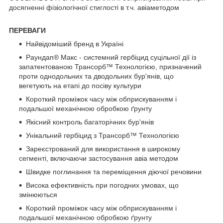
досягненні фізіологічної стиглості в т.ч. авіаметодом
ПЕРЕВАГИ
Найвідоміший бренд в Україні
Раундап
®
Макс - системний гербіцид суцільної дії із
запатентованою Трансорб™ Технологією, призначений
проти однодольних та дводольних бур'янів, що
вегетують на етапі до посіву культури
Короткий проміжок часу між обприскуванням і
подальшої механічною обробкою ґрунту
Якісний контроль багаторічних бур'янів
Унікальний гербіцид з Трансорб™ Технологією
Зареєстрований для використання в широкому
сегменті, включаючи застосування авіа методом
Швидке поглинання та переміщення діючої речовини
Висока ефективність при погодних умовах, що
змінюються
Короткий проміжок часу між обприскуванням і
подальшої механічною обробкою ґрунту