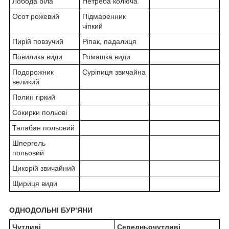
Лобода біла
Нетреба колюча
Осот рожевий
Підмаренник
чіпкий
Пирій повзучий
Ріпак, падалиця
Повилика види
Ромашка види
Подорожник
Суріпиця звичайна
великий
Полин гіркий
Сокирки польові
Талабан польовий
Шпергель
польовий
Цикорій звичайний
Щириця види
ОДНОДОЛЬНІ БУР’ЯНИ
Чутливі
Середньочутливі