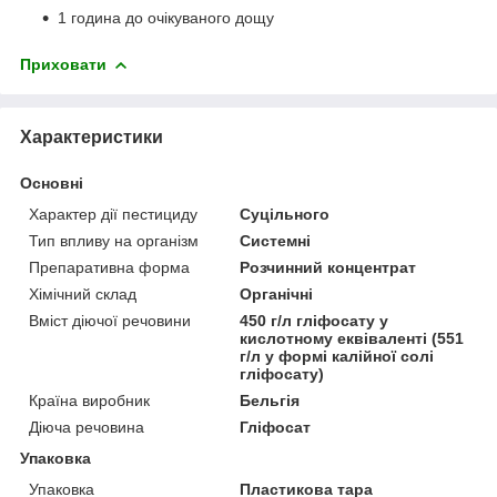
1 година до очікуваного дощу
Приховати
Характеристики
Основні
Характер дії пестициду
Суцільного
Тип впливу на організм
Системні
Препаративна форма
Розчинний концентрат
Хімічний склад
Органічні
Вміст діючої речовини
450 г/л гліфосату у
кислотному еквіваленті (551
г/л у формі калійної солі
гліфосату)
Країна виробник
Бельгія
Діюча речовина
Гліфосат
Упаковка
Упаковка
Пластикова тара