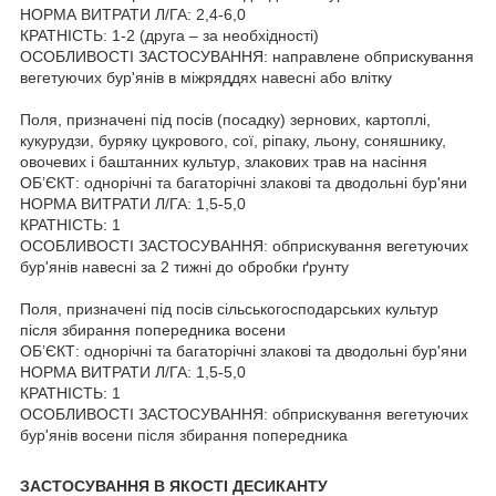
НОРМА ВИТРАТИ Л/ГА: 2,4-6,0
КРАТНІСТЬ: 1-2 (друга – за необхідності)
ОСОБЛИВОСТІ ЗАСТОСУВАННЯ: направлене обприскування
вегетуючих бур'янів в міжряддях навесні або влітку
Поля, призначені під посів (посадку) зернових, картоплі,
кукурудзи, буряку цукрового, сої, ріпаку, льону, соняшнику,
овочевих і баштанних культур, злакових трав на насіння
ОБ’ЄКТ: однорічні та багаторічні злакові та дводольні бур'яни
НОРМА ВИТРАТИ Л/ГА: 1,5-5,0
КРАТНІСТЬ: 1
ОСОБЛИВОСТІ ЗАСТОСУВАННЯ: обприскування вегетуючих
бур'янів навесні за 2 тижні до обробки ґрунту
Поля, призначені під посів сільськогосподарських культур
після збирання попередника восени
ОБ’ЄКТ: однорічні та багаторічні злакові та дводольні бур'яни
НОРМА ВИТРАТИ Л/ГА: 1,5-5,0
КРАТНІСТЬ: 1
ОСОБЛИВОСТІ ЗАСТОСУВАННЯ: обприскування вегетуючих
бур'янів восени після збирання попередника
ЗАСТОСУВАННЯ В ЯКОСТІ ДЕСИКАНТУ