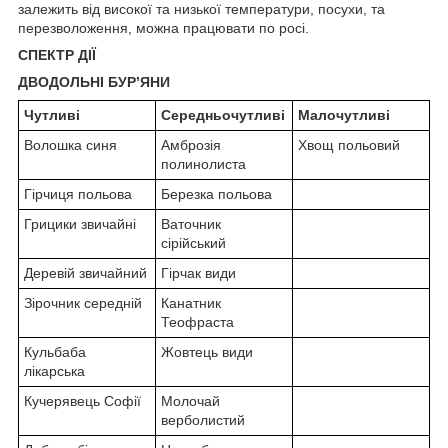
залежить від високої та низької температури, посухи, та
перезволоження, можна працювати по росі.
СПЕКТР ДІЇ
ДВОДОЛЬНІ БУР’ЯНИ
Чутливі
Середньочутливі
Малочутливі
Волошка синя
Амброзія
Хвощ польовий
полинолиста
Гірчиця польова
Березка польова
Грицики звичайні
Ваточник
сірійський
Деревій звичайний
Гірчак види
Зірочник середній
Канатник
Теофраста
Кульбаба
Жовтець види
лікарська
Кучерявець Cофії
Молочай
верболистий