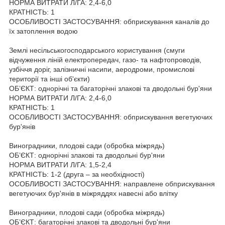
НОРМА ВИТРАТИ Л/ГА: 2,4-6,0
КРАТНІСТЬ: 1
ОСОБЛИВОСТІ ЗАСТОСУВАННЯ: обприскування каналів до
їх затоплення водою
Землі несільськогосподарського користування (смуги
відчуження ліній електропередач, газо- та нафтопроводів,
узбіччя доріг, залізничні насипи, аеродроми, промислові
території та інші об'єкти)
ОБ’ЄКТ: однорічні та багаторічні злакові та дводольні бур'яни
НОРМА ВИТРАТИ Л/ГА: 2,4-6,0
КРАТНІСТЬ: 1
ОСОБЛИВОСТІ ЗАСТОСУВАННЯ: обприскування вегетуючих
бур'янів
Виноградники, плодові сади (обробка міжрядь)
ОБ’ЄКТ: однорічні злакові та дводольні бур'яни
НОРМА ВИТРАТИ Л/ГА: 1,5-2,4
КРАТНІСТЬ: 1-2 (друга – за необхідності)
ОСОБЛИВОСТІ ЗАСТОСУВАННЯ: направлене обприскування
вегетуючих бур'янів в міжряддях навесні або влітку
Виноградники, плодові сади (обробка міжрядь)
ОБ’ЄКТ: багаторічні злакові та дводольні бур'яни