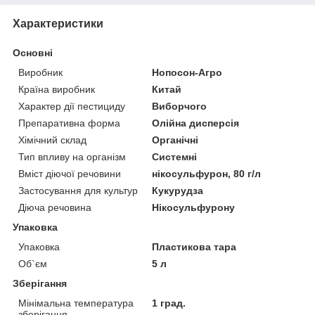
Характеристики
Основні
Виробник
Нопосон-Агро
Країна виробник
Китай
Характер дії пестициду
Виборчого
Препаративна форма
Олійна дисперсія
Хімічний склад
Органічні
Тип впливу на організм
Системні
Вміст діючої речовини
нікосульфурон, 80 г/л
Застосування для культур
Кукурудза
Діюча речовина
Нікосульфурону
Упаковка
Упаковка
Пластикова тара
Об`єм
5 л
Зберігання
Мінімальна температура
1 град.
зберігання