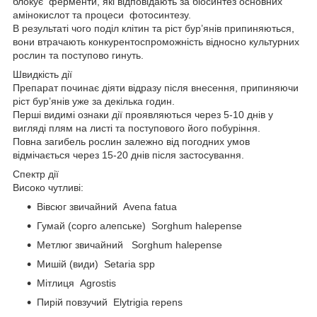
блокує ферменти, які відповідають за біосинтез основних
амінокислот та процеси фотосинтезу.
В результаті чого поділ клітин та ріст бур’янів припиняються,
вони втрачають конкурентоспроможність відносно культурних
рослин та поступово гинуть.
Швидкість дії
Препарат починає діяти відразу після внесення, припиняючи
ріст бур’янів уже за декілька годин.
Перші видимі ознаки дії проявляються через 5-10 днів у
вигляді плям на листі та поступового його побуріння.
Повна загибель рослин залежно від погодних умов
відмічається через 15-20 днів після застосування.
Спектр дії
Високо чутливі:
Вівсюг звичайний Avena fatua
Гумай (сорго алепське) Sorghum halepense
Метлюг звичайний Sorghum halepense
Мишій (види) Setaria spp
Мітлиця Agrostis
Пирій повзучий Elytrigia repens