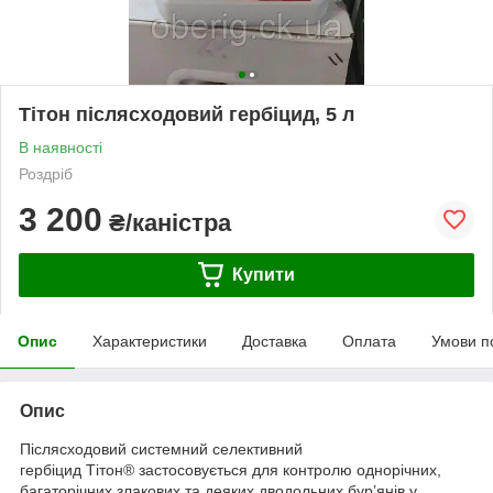
Тітон післясходовий гербіцид, 5 л
В наявності
Роздріб
3 200
₴/каністра
Купити
Опис
Характеристики
Доставка
Оплата
Умови п
Опис
Післясходовий системний селективний
гербіцид Тітон
®
застосовується для контролю однорічних,
багаторічних злакових та деяких дводольних бур’янів у