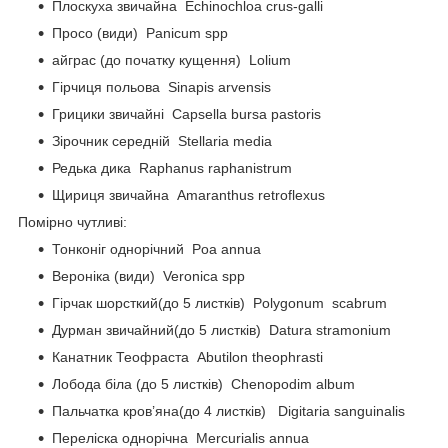
Плоскуха звичайна Echinochloa crus-galli
Просо (види) Panicum spp
айграс (до початку кущення) Lolium
Гірчиця польова Sinapis arvensis
Грицики звичайні Capsella bursa pastoris
Зірочник середній Stellaria media
Редька дика Raphanus raphanistrum
Щириця звичайна Amaranthus retroflexus
Помірно чутливі:
Тонконіг однорічний Poa annua
Вероніка (види) Veronica spp
Гірчак шорсткий(до 5 листків) Polygonum scabrum
Дурман звичайний(до 5 листків) Datura stramonium
Канатник Теофраста Abutilon theophrasti
Лобода біла (до 5 листків) Chenopodim album
Пальчатка кров’яна(до 4 листків) Digitaria sanguinalis
Переліска однорічна Mercurialis annua