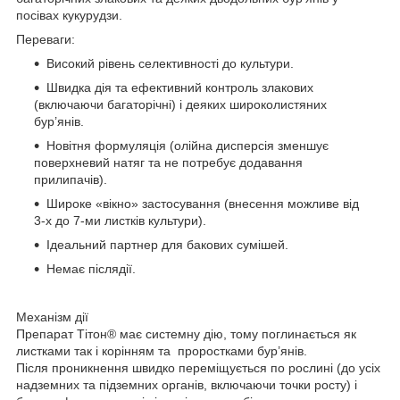
посівах кукурудзи.
Переваги:
Високий рівень селективності до культури.
Швидка дія та ефективний контроль злакових
(включаючи багаторічні) і деяких широколистяних
бур’янів.
Новітня формуляція (олійна дисперсія зменшує
поверхневий натяг та не потребує додавання
прилипачів).
Широке «вікно» застосування (внесення можливе від
3-х до 7-ми листків культури).
Ідеальний партнер для бакових сумішей.
Немає післядії.
Механізм дії
Препарат Тітон
®
має системну дію, тому поглинається як
листками так і корінням та проростками бур’янів.
Після проникнення швидко переміщується по рослині (до усіх
надземних та підземних органів, включаючи точки росту) і