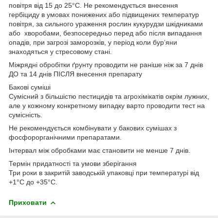
повітря від 15 до 25°С. Не рекомендується внесення
гербіциду в умовах понижених або підвищених температур
повітря, за сильного ураження рослин кукурудзи шкідниками
або хворобами, безпосередньо перед або після випадання
опадів, при загрозі заморозків, у період коли бур’яни
знаходяться у стресовому стані.
Міжрядні обробітки ґрунту проводити не раніше ніж за 7 днів
ДО та 14 днів ПІСЛЯ внесення препарату
Бакові суміші
Сумісний з більшістю пестицидів та агрохімікатів окрім лужних,
але у кожному конкретному випадку варто проводити тест на
сумісність.
Не рекомендується комбінувати у бакових сумішах з
фосфорорганічними препаратами.
Інтервал між обробками має становити не менше 7 днів.
Термін придатності та умови зберігання
Три роки в закритій заводській упаковці при температурі від
+1°С до +35°С.
Приховати