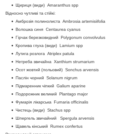
Щириця (види) Amaranthus spp
Відносно чутливі та стійкі:
Амброзія полинолиста Ambrosia artemisiifolia
Волошка синя Centaurea cyanus
Гірчак березковидний Polygonum convolvulus
Кропива глуха (види) Lamium spp
Лутига розлога Atriplex patula
Нетреба звичайна Xanthium strumarium
Осот жовтий (польовий) Sonchus arvensis
Паслін чорний Solanum nigrum
Підмаренник чіпкий Galium aparine
Подорожник великий Plantago major
Фумарія лікарська Fumaria officinalis
Чистець (види) Stachus spp
Шпергель звичайний Spergula arvensis
Щавель кінський Rumex confertus