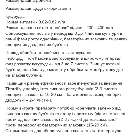
Рекомендації агронома
Рекомендації щодо використання
Кукурудза
Норма витрати - 0.62-0.82 л/га
Рекомендована витрата робочої рідини - 200 - 400 л/га
Обприскування посівів у період від 3 до 7 листків культури в
ранні фази росту однорічних, багаторічних злакових та деяких
однорічних дводольних бур’янів
Період обробки та особливості застосування
Гербіцид Тітон
®
можна застосовувати в широкому інтервалі
фаз розвитку кукурудзи - від 3 до 7 листків. Знищує чутливі
бур’яни, які зійшли до моменту обробки та має ґрунтову дію
на злакові бур’яни.
Найвищий рівень ефективності забезпечується за внесення
Тітон
®
'у у період інтенсивного росту бур’янів (2-6 листків –
однорічні злакові та 10-20 см – багаторічні злакові, однорічні
дводольні – 2-4 листки).
Норму витрати препарату потрібно корегувати залежно від
видового складу бур’янів та стану їх розвитку (від мінімальної
проти однорічних злакових (2-3 листки) до максимальної
проти перерослих багаторічних злакових (15-20 см).
Оптимальною для обприскування вважається температура