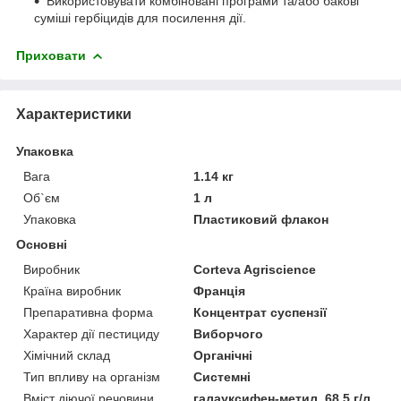
Використовувати комбіновані програми та/або бакові
суміші гербіцидів для посилення дії.
Приховати
Характеристики
Упаковка
Вага
1.14 кг
Об`єм
1 л
Упаковка
Пластиковий флакон
Основні
Виробник
Corteva Agriscience
Країна виробник
Франція
Препаративна форма
Концентрат суспензії
Характер дії пестициду
Виборчого
Хімічний склад
Органічні
Тип впливу на організм
Системні
Вміст діючої речовини
галауксифен-метил, 68,5 г/л