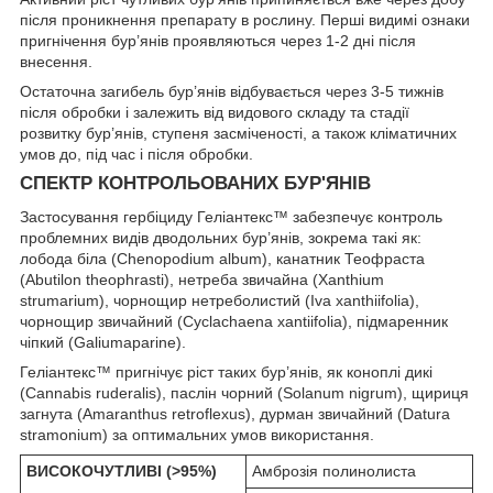
після проникнення препарату в рослину. Перші видимі ознаки
пригнічення бур’янів проявляються через 1-2 дні після
внесення.
Остаточна загибель бур’янів відбувається через 3-5 тижнів
після обробки і залежить від видового складу та стадії
розвитку бур’янів, ступеня засміченості, а також кліматичних
умов до, під час і після обробки.
СПЕКТР КОНТРОЛЬОВАНИХ БУР'ЯНІВ
Застосування гербіциду Геліантекс™ забезпечує контроль
проблемних видів дводольних бур’янів, зокрема такі як:
лобода біла (Chenopodium album), канатник Теофраста
(Abutilon theophrasti), нетреба звичайна (Xanthium
strumarium), чорнощир нетреболистий (Iva xanthiifolia),
чорнощир звичайний (Cyclachaena xantiifolia), підмаренник
чіпкий (Galiumaparine).
Геліантекс™ пригнічує ріст таких бур’янів, як коноплі дикі
(Cannabis ruderalis), паслін чорний (Solanum nigrum), щириця
загнута (Amaranthus retroflexus), дурман звичайний (Datura
stramonium) за оптимальних умов використання.
ВИСОКОЧУТЛИВІ (>95%)
Амброзія полинолиста