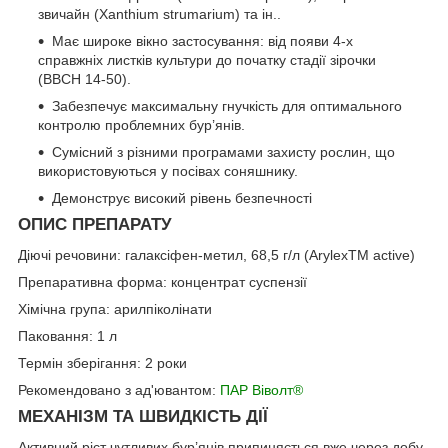
звичайн (Xanthium strumarium) та ін..
Має широке вікно застосування: від появи 4-х
справжніх листків культури до початку стадії зірочки
(ВВСН 14-50).
Забезпечує максимальну гнучкість для оптимального
контролю проблемних бур’янів.
Сумісний з різними програмами захисту рослин, що
використовуються у посівах соняшнику.
Демонструє високий рівень безпечності
ОПИС ПРЕПАРАТУ
Діючі речовини: галаксіфен-метил, 68,5 г/л (ArylexTM active)
Препаративна форма: концентрат суспензії
Хімічна група: арилпіколінати
Паковання: 1 л
Термін зберігання: 2 роки
Рекомендовано з ад'ювантом:
ПАР Віволт®
МЕХАНІЗМ ТА ШВИДКІСТЬ ДІЇ
Активний ріст чутливих бур’янів припиняється вже через добу