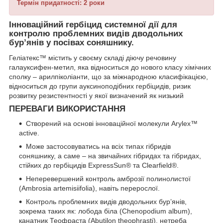
Термін придатності: 2 роки
Інноваційний гербіцид системної дії для
контролю проблемних видів дводольних
бур’янів у посівах соняшнику.
Геліатекс™ містить у своєму складі діючу речовину
галауксифен-метил, яка відноситься до нового класу хімічних
сполку – арилпіколіанти, що за міжнародною класифікацією,
відноситься до групи ауксиноподібних гербіцидів, ризик
розвитку резистентності у якої визначений як низький
ПЕРЕВАГИ ВИКОРИСТАННЯ
Створений на основі інноваційної молекули Arylex™
active.
Може застосовуватись на всіх типах гібридів
соняшнику, а саме – на звичайних гібридах та гібридах,
стійких до гербіцидів ExpressSun® та Clearfield®.
Неперевершений контроль амброзії полинолистої
(Ambrosia artemisiifolia), навіть перерослої.
Контроль проблемних видів дводольних бур’янів,
зокрема таких як: лобода біла (Chenopodium album),
канатник Теофраста (Abutilon theophrasti), нетреба