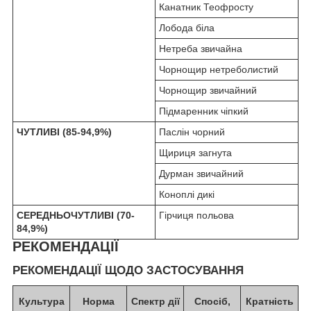
Канатник Теофросту
Лобода біла
Нетреба звичайна
Чорнощир нетреболистий
Чорнощир звичайний
Підмаренник чіпкий
ЧУТЛИВІ (85-94,9%)
Паслін чорний
Щириця загнута
Дурман звичайний
Коноплі дикі
СЕРЕДНЬОЧУТЛИВІ (70-
Гірчиця польова
84,9%)
РЕКОМЕНДАЦІЇ
РЕКОМЕНДАЦІЇ ЩОДО ЗАСТОСУВАННЯ
Культура
Норма
Спектр дії
Спосіб,
Кратність