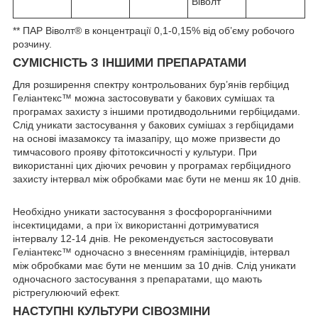
Віволт
** ПАР Віволт® в концентрації 0,1-0,15% від об’єму робочого
розчину.
СУМІСНІСТЬ З ІНШИМИ ПРЕПАРАТАМИ
Для розширення спектру контрольованих бур’янів гербіцид
Геліантекс™ можна застосовувати у бакових сумішах та
програмах захисту з іншими протидводольними гербіцидами.
Слід уникати застосування у бакових сумішах з гербіцидами
на основі імазамоксу та імазапіру, що може призвести до
тимчасового прояву фітотоксичності у культури. При
використанні цих діючих речовин у програмах гербіцидного
захисту інтервал між обробками має бути не менш як 10 днів.
Необхідно уникати застосування з фосфорорганічними
інсектицидами, а при їх використанні дотримуватися
інтервалу 12-14 днів. Не рекомендується застосовувати
Геліантекс™ одночасно з внесенням грамініцидів, інтервал
між обробками має бути не меншим за 10 днів. Слід уникати
одночасного застосування з препаратами, що мають
рістрегулюючий ефект.
НАСТУПНІ КУЛЬТУРИ СІВОЗМІНИ