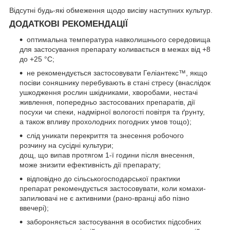
Відсутні будь-які обмеження щодо висіву наступних культур.
ДОДАТКОВІ РЕКОМЕНДАЦІЇ
оптимальна температура навколишнього середовища
для застосування препарату коливається в межах від +8
до +25 °С;
не рекомендується застосовувати Геліантекс™, якщо
посіви соняшнику перебувають в стані стресу (внаслідок
ушкодження рослин шкідниками, хворобами, нестачі
живлення, попередньо застосованих препаратів, дії
посухи чи спеки, надмірної вологості повітря та ґрунту,
а також впливу прохолодних погодних умов тощо);
слід уникати перекриття та знесення робочого
розчину на сусідні культури;
дощ, що випав протягом 1-ї години після внесення,
може знизити ефективність дії препарату;
відповідно до сільськогосподарської практики
препарат рекомендується застосовувати, коли комахи-
запилювачі не є активними (рано-вранці або пізно
ввечері);
забороняється застосування в особистих підсобних