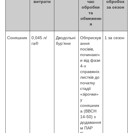
витрати
час
обробок
обробки
за сезон
та
обмеженн
я
Соняшник
0,045 л/
Дводольні
Обприскув
1 за сезон
га®
бур’яни
ання
посівів,
починаюч
и від фази
4-х
справжніх
листків до
початку
стадії
«зірочки»
у
соняшник
а (ВВСН
14-50) з
додавання
м ПАР