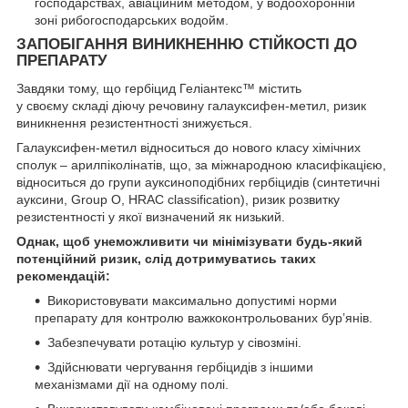
господарствах, авіаційним методом, у водоохоронній
зоні рибогосподарських водойм.
ЗАПОБІГАННЯ ВИНИКНЕННЮ СТІЙКОСТІ ДО
ПРЕПАРАТУ
Завдяки тому, що гербіцид Геліантекс™ містить
у своєму складі діючу речовину галауксифен-метил, ризик
виникнення резистентності знижується.
Галауксифен-метил відноситься до нового класу хімічних
сполук – арилпіколінатів, що, за міжнародною класифікацією,
відноситься до групи ауксиноподібних гербіцидів (синтетичні
ауксини, Group O, HRAC classification), ризик розвитку
резистентності у якої визначений як низький.
Однак, щоб унеможливити чи мінімізувати будь-який
потенційний ризик, слід дотримуватись таких
рекомендацій:
Використовувати максимально допустимі норми
препарату для контролю важкоконтрольованих бур’янів.
Забезпечувати ротацію культур у сівозміні.
Здійснювати чергування гербіцидів з іншими
механізмами дії на одному полі.