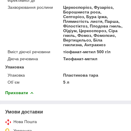
ефективної дії
Захворювання рослини
Церкоспоріоз, Фузаріоз,
Борошниста роса,
Септоріоз, Бура іржа,
Плямистість листя, Парша,
Філостіктоз, Плодова гниль,
Оїдіум, Церкоспороз, Сіра
гниль, Фомоз, Фомопсис,
Вертицильоз, Біла
гнилизна, Антракноз
Вміст діючої речовини
тіофанат-метил 500 г/л
Діюча речовина
Тиофанат-метил
Упаковка
Упаковка
Пластикова тара
Об`єм
5 л
Приховати
Умови доставки
Нова Пошта
Укрпошта