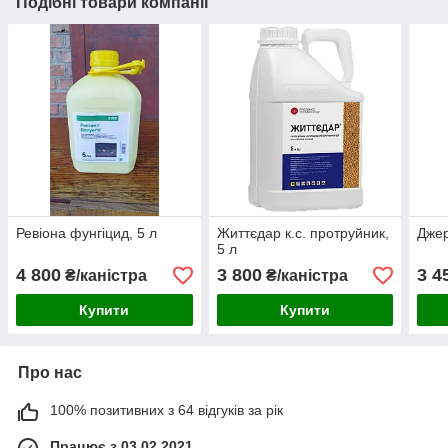
Подібні товари компанії
Ревіона фунгіцид, 5 л
Життєдар к.с. протруйник,
Джер
5 л
4 800
3 800
3 4
₴/каністра
₴/каністра
Купити
Купити
Про нас
100% позитивних з 64 відгуків за рік
Працює з 03.02.2021