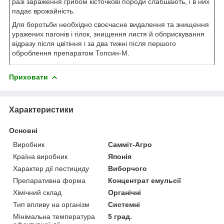
разі зараження грибом кісточкові породи слабшають, і в них
падає врожайність.
Для боротьби необхідно своєчасне видалення та знищення
уражених пагонів і гілок, знищення листя й обприскування
відразу після цвітіння і за два тижні після першого
оброблення препаратом Топсин-М.
Приховати
Характеристики
Основні
Виробник
Самміт-Агро
Країна виробник
Японія
Характер дії пестициду
Виборчого
Препаративна форма
Концентрат емульсії
Хімічний склад
Органічні
Тип впливу на організм
Системні
Мінімальна температура
5 град.