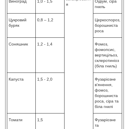
Виноград
1,0 - 1,5
Оідіум, сіра
я
гниль
Цукровий
0,8 – 1,2
Церкоспороз,
буряк
борошниста
роса
Соняшник
1,2 - 1,4
Фомоз,
фомопсис,
вертицільоз,
склеротиніоз
(біла гниль)
Капуста
1,5 - 2,0
Фузаріозне
в'янення,
фомоз,
борошниста
роса, сіра та
біла гнилі
Томати
1,5
Фузаріозне
та