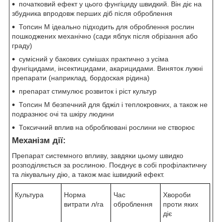
початковий ефект у цього фунгіциду швидкий. Він діє на
збудника впродовж перших діб після оброблення
Топсин M ідеально підходить для оброблення рослин
пошкоджених механічно (сади яблук після обрізання або
граду)
сумісний у бакових сумішах практично з усіма
фунгіцидами, інсектицидами, акарицидами. Виняток лужні
препарати (наприклад, бордоская рідина)
препарат стимулює розвиток і ріст культур
Топсин M безпечний для бджіл і теплокровних, а також не
подразнює очі та шкіру людини
Токсичний вплив на оброблювані рослини не створює
Механізм дії:
Препарат системного впливу, завдяки цьому швидко
розподіляється за рослиною. Поєднує в собі профілактичну
та лікувальну дію, а також має ішвидкий ефект.
Культура
Норма
Час
Хвороби
витрати л/га
оброблення
проти яких
діє