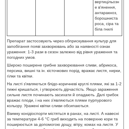
вертицільозн
е в'янення,
антаракноз,
борошниста
роса, сіра та
біла гнилі
Препарат застосовують через обприскування культур для
запобігання появі захворювань або за наявності ознак
ураження: 1-3 рази в сезон залежно від рівня ураження та
погодних умов.
Широко поширене грибне захворювання сливи, абрикоса,
персика, вишні та ін. кісточкових порід, вражає листя, нирки,
гілки та квітки.
На листі з'являються блідо-коричневі круглі плями, які за 1-2
тижні кришаться, і утворюють дірчастість. Якщо зараження
сильне листя починають засихати й опадають. Далі грибок
вражає плоди, і на них з'являються плями пурпурового
кольору. Уражені квітки сливи обсипаються.
Взимку конідіоспорти містяться в ранах, на листі. А навесні
за температури 4-6 °C гриб виходить на поверхню кори та
поширюється за допомогою дощу, вітру, комах на листя. У