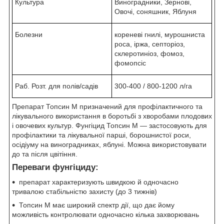
Культура
Виноградники, Зернові,
Овочі, соняшник, Яблуня
Болезни
кореневі гнилі, мурошниста
роса, іржа, септоріоз,
склеротиніоз, фомоз,
фомопсіс
Раб. Розт. для полів/садів
300-400 / 800-1200 л/га
Препарат Топсин M призначений для профілактичного та
лікувального використання в боротьбі з хворобами плодових
і овочевих культур. Фунгіцид Топсин M — застосовують для
профілактики та лікувальної парші, борошнистої роси,
осідіуму на виноградниках, яблуні. Можна використовувати
до та після цвітіння.
Переваги фунгіциду:
препарат характеризують швидкою й одночасно
тривалою стабільністю захисту (до 3 тижнів)
Топсин M має широкий спектр дії, що дає йому
можливість контролювати одночасно кілька захворювань