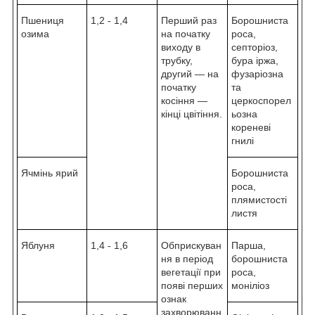
Пшениця
1,2 - 1,4
Перший раз
Борошниста
озима
на початку
роса,
виходу в
септоріоз,
трубку,
бура іржа,
другий — на
фузаріозна
початку
та
косіння —
церкоспорел
кінці цвітіння.
ьозна
кореневі
гнилі
Ячмінь ярий
Борошниста
роса,
плямистості
листя
Яблуня
1,4 - 1,6
Обприскуван
Парша,
ня в період
борошниста
вегетації при
роса,
появі перших
моніліоз
ознак
захворюванн