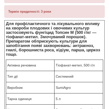
Термін придатності: 3 роки
Для профілактичного та лікувального впливу
на хвороби плодових і овочевих культур
застосовують фунгіцид Топсин M (500 г/кг —
тіофанат-метил. Змочуваний порошок).
Препаратом обприскують культури для
запобігання появі захворювань: антракноз,
гнилі, борошниста роса, кідіум, парша, церкоз
тощо.
Активна речовина
Тіофанат-метил, 500 г/л
Тип дії
Системний
Виробник
SumiAgro
Тарна одиниця
5 л