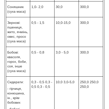
Соняшник
1,0- 2,0
30,0
300,0
(суха маса)
Зернові:
0,5 - 1,5
10,0-15,0
300,0
пшениця,
жито, ячмінь,
овес, просо
(суха маса)
Бобові:
0,5 - 0,8
3,0 - 5,0
300,0
квасоля,
горох, боби,
соя, інше
(суха маса)
Сидерати:
0,3 - 0,5 0,3 -
10,0 3,0-5,0
250,0 250,0
0,5 0,3 - 0,5
250,0
- гірчиця,
конюшина,
ін., крім
бобових
- бобові