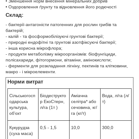
• Зменшення норм внесення мінеральних добрив
• Оздоровлення ґрунту та відновлення його родючості
Склад:
- бактерії-антагоністи патогенних для рослин грибів та
бактерій;
- калій - та фосформобілізуючі грунтові бактерії;
- природні ендофітні та грунтові азотфіксуючі бактерії;
- інша корисна мікрофлора;
- продукти метаболізму мікроорганізмів: біофунгіциди,
полісахариди, фітогормони, вітаміни, амінокислоти;
- ферменти для розкладання лігніну, пектинів та клітковини,
макро - і мікроелементи.
Норми витрат
Сільськогосп
Біодеструкто
Аміачна
Вода, л/га (л/
одарська
р ЕкоСтерн,
селітра* або
т)
культура,
л/га (1т )
сечовина, кг/
об'єкт
га (кг/т)
Кукурудза
0,5 - 1,5
10,0
300,0
(суха маса)