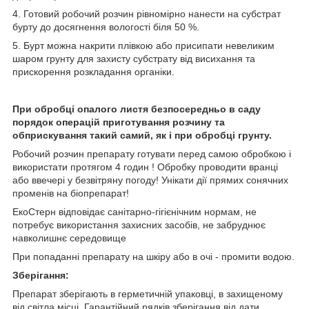
4. Готовий робочий розчин рівномірно нанести на субстрат
бурту до досягнення вологості біля 50 %.
5. Бурт можна накрити плівкою або присипати невеликим
шаром грунту для захисту субстрату від висихання та
прискорення розкладання органіки.
При обробці опалого листя безпосередньо в саду
порядок операцій приготування розчину та
обприскування такий самий, як і при обробці грунту.
Робочий розчин препарату готувати перед самою обробкою і
використати протягом 4 годин ! Обробку проводити вранці
або ввечері у безвітряну погоду! Унікати дії прямих сонячних
променів на біопрепарат!
ЕкоСтерн відповідає санітарно-гігієнічним нормам, не
потребує використання захисних засобів, не забруднює
навколишнє середовище
При попаданні препарату на шкіру або в очі - промити водою.
Зберігання:
Препарат зберігають в герметичній упаковці, в захищеному
від світла місці. Гарантійний рядків зберігання від дати