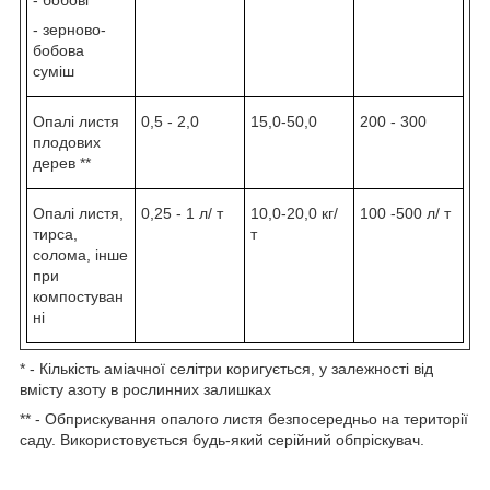
- зерново-
бобова
суміш
Опалі листя
0,5 - 2,0
15,0-50,0
200 - 300
плодових
дерев **
Опалі листя,
0,25 - 1 л/ т
10,0-20,0 кг/
100 -500 л/ т
тирса,
т
солома, інше
при
компостуван
ні
* - Кількість аміачної селітри коригується, у залежності від
вмісту азоту в рослинних залишках
** - Обприскування опалого листя безпосередньо на території
саду. Використовується будь-який серійний обпріскувач.