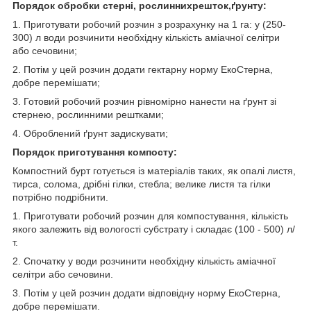
Порядок обробки стерні, рослиннихрешток,ґрунту:
1. Приготувати робочий розчин з розрахунку на 1 га: у (250-
300) л води розчинити необхідну кількість аміачної селітри
або сечовини;
2. Потім у цей розчин додати гектарну норму ЕкоСтерна,
добре перемішати;
3. Готовий робочий розчин рівномірно нанести на ґрунт зі
стернею, рослинними рештками;
4. Оброблений ґрунт задискувати;
Порядок приготування компосту:
Компостний бурт готується із матеріалів таких, як опалі листя,
тирса, солома, дрібні гілки, стебла; велике листя та гілки
потрібно подрібнити.
1. Приготувати робочий розчин для компостування, кількість
якого залежить від вологості субстрату і складає (100 - 500) л/
т.
2. Спочатку у води розчинити необхідну кількість аміачної
селітри або сечовини.
3. Потім у цей розчин додати відповідну норму ЕкоСтерна,
добре перемішати.