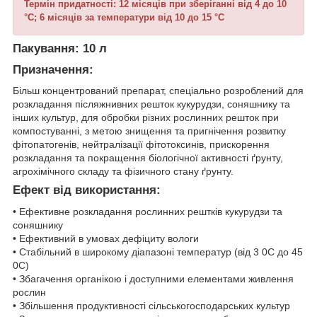
Термін придатності: 12 місяців при зберіганні від 4 до 10
°С;
6 місяців за температури від 10 до 15 °C
Пакування:
10 л
Призначення:
Більш концентрований препарат, спеціально розроблений для
розкладання післяжнивних решток кукурудзи, соняшнику та
інших культур, для обробки різних рослинних решток при
компостуванні, з метою знищення та пригнічення розвитку
фітопатогенів, нейтралізації фітотоксинів, прискорення
розкладання та покращення біологічної активності ґрунту,
агрохімічного складу та фізичного стану ґрунту.
Ефект від використання:
• Ефективне розкладання рослинних рештків кукурудзи та
соняшнику
• Ефективний в умовах дефіциту вологи
• Стабільний в широкому діапазоні температур (від 3 0С до 45
0С)
• Збагачення органікою і доступними елементами живлення
рослин
• Збільшення продуктивності сільськогосподарських культур