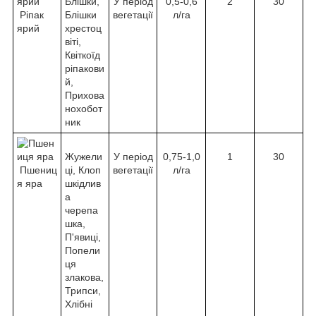
Блішки,
У період
0,5-0,6
2
30
Ріпак
Блішки
вегетації
л/га
ярий
хрестоц
віті,
Квіткоїд
ріпакови
й,
Прихова
нохобот
ник
Жужели
У період
0,75-1,0
1
30
Пшениц
ці, Клоп
вегетації
л/га
я яра
шкідлив
а
черепа
шка,
П'явиці,
Попели
ця
злакова,
Трипси,
Хлібні