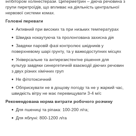
інгібітором холінестерази. Циперметрин – діюча речовина з
групи пиретроїдів, що впливає на діяльність центральної
нервової системи комах.
Головні переваги
Активний при високих та при низьких температурах
Швидка нокаутуюча та пролонгована захисна дія
Завдяки паровій фазі контролює шкідників у
поверхневому шарі грунту, та у важкодоступних місцях
Універсальне та антирезистентне рішення для
культур завдяки синергетичній взаємодії діючих речовин
з двух різних хімічних груп
Не фітотоксичний
Обприскувати не в дощову погоду та не у жаркий час,
швидкість вітру не має перевищувати 3-4 м/с
Рекомендована норма витрати робочого розчину
Для пшениці та ріпака: 100-200 л/га;
Для яблуні: 800-1200 л/га