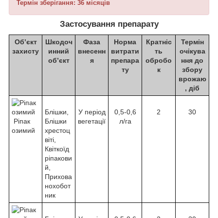
Термін зберігання: 36 місяців
Застосування препарату
Об’єкт
Шкодоч
Фаза
Норма
Кратніс
Термін
захисту
инний
внесенн
витрати
ть
очікува
об’єкт
я
препара
обробо
ння до
ту
к
збору
врожаю
, діб
Блішки,
У період
0,5-0,6
2
30
Ріпак
Блішки
вегетації
л/га
озимий
хрестоц
віті,
Квіткоїд
ріпакови
й,
Прихова
нохобот
ник