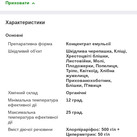
Приховати
Характеристики
Основні
Препаративна форма
Концентрат емульсії
Шкідливий об'єкт
Шкідлива черепашка, Кліщі,
Хрестоцвіті блішки,
Листовійки, Молі,
Плодожерки, Попелиця,
Тріпс, Квіткоїд, Хлібна
жужелиця,
Прихованохоботник,
Блішки, П'явиця
Хімічний склад
Органічні
Мінімальна температура
12 град.
ефективної дії
Максимальна
25 град.
температура ефективної
дії
Вміст діючої речовини
Хлорпіраріфос: 500 г/л +
Циперметрин: 50 г/л