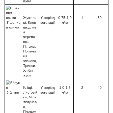
жуки
Жужели
У період
0,75-1,0
1
30
Пшениц
ці, Клоп
вегетації
л/га
я озима
шкідлив
а
черепа
шка,
П'явиці,
Попели
ця
злакова,
Трипси,
Хлібні
жуки
Кліщі,
У період
1,0-1,5
2
40
Яблуня
Листовій
вегетації
л/га
ки, Міль
яблунев
а,
Плодож