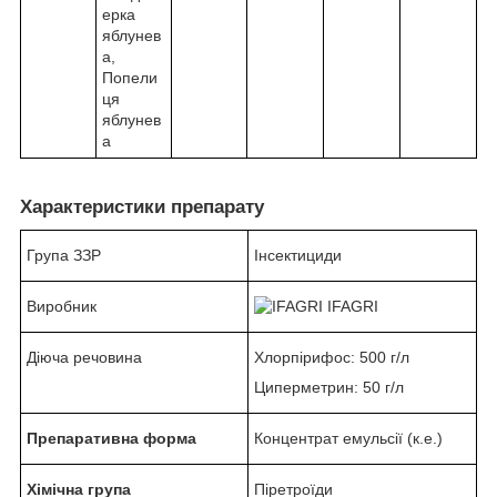
ерка
яблунев
а,
Попели
ця
яблунев
а
Характеристики препарату
Група ЗЗР
Інсектициди
Виробник
IFAGRI
Діюча речовина
Хлорпірифос: 500 г/л
Циперметрин: 50 г/л
Препаративна форма
Концентрат емульсії (к.е.)
Хімічна група
Піретроїди