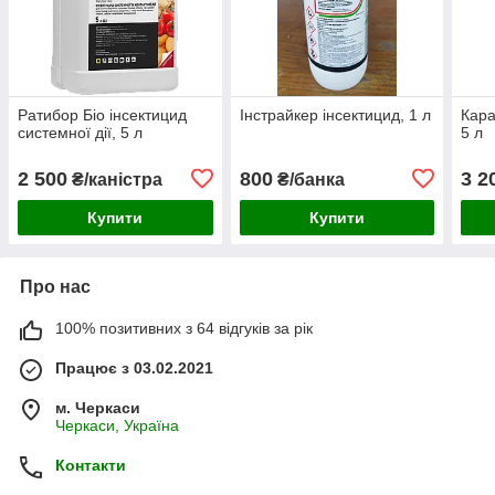
Ратибор Біо інсектицид
Інстрайкер інсектицид, 1 л
Кара
системної дії, 5 л
5 л
2 500
800
3 2
₴/каністра
₴/банка
Купити
Купити
Про нас
100% позитивних з 64 відгуків за рік
Працює з 03.02.2021
м. Черкаси
Черкаси, Україна
Контакти