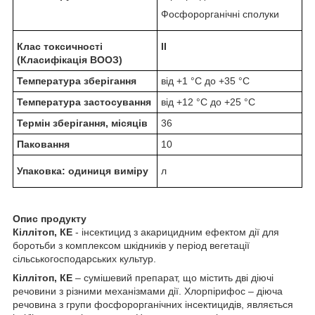
Фосфорорганічні сполуки
Клас токсичності
II
(Класифікація ВООЗ)
Температура зберігання
від +1 °C до +35 °C
Температура застосування
від +12 °C до +25 °C
Термін зберігання, місяців
36
Паковання
10
Упаковка: одиниця виміру
л
Опис продукту
Кіллітоп, КЕ
- інсектицид з акарицидним ефектом дії для
боротьби з комплексом шкідників у період вегетації
сільськогосподарських культур.
Кіллітоп, КЕ
– сумішевий препарат, що містить дві діючі
речовини з різними механізмами дії. Хлорпірифос – діюча
речовина з групи фосфорорганічних інсектицидів, являється