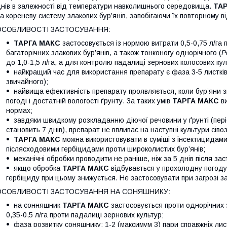
нів в залежності від температури навколишнього середовища.
ТА
а кореневу систему злакових бур’янів, запобігаючи їх повторному 
ОСОБЛИВОСТІ ЗАСТОСУВАННЯ:
ТАРГА МАКС
застосовується із нормою витрати 0,5-0,75 л/га 
багаторічних злакових бур’янів, а також тонконогу однорічного (
P
до 1,0-1,5 л/га, а для контролю падалиці зернових колосових кул
найкращий час для використання препарату є фаза 3-5 листків 
звичайного);
найвища ефективність препарату проявляється, коли бур’яни зн
погоді і достатній вологості ґрунту. За таких умів
ТАРГА МАКС
в
нормах;
завдяки швидкому розкладанню діючої речовини у ґрунті (пері
становить 7 днів), препарат не впливає на наступні культури сівоз
ТАРГА МАКС
можна використовувати в суміші з інсектицидами
післясходовими гербіцидами проти широколистих бур’янів;
механічні обробки проводити не раніше, ніж за 5 днів після за
якщо обробка
ТАРГА МАКС
відбувається у прохолодну погоду,
гербіциду при цьому знижується. Не застосовувати при загрозі за
ОСОБЛИВОСТІ ЗАСТОСУВАННЯ НА СОНЯШНИКУ:
на сонняшник
ТАРГА МАКС
застосовується проти однорічних з
0,35-0,5 л/га проти падалиці зернових культур;
фаза розвитку соняшнику: 1-2 (максимум 3) пари справжніх лист