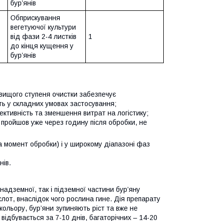
бур’янів
Обприскування
вегетуючої культури
від фази 2-4 листків
1
до кінця кущення у
бур’янів
вищого ступеня очистки забезпечує
іть у складних умовах застосування;
тивність та зменшення витрат на логістику;
пройшов уже через годину після обробки, не
а момент обробки) і у широкому діапазоні фаз
нів.
надземної, так і підземної частини бур’яну
лот, внаслідок чого рослина гине. Дія препарату
кольору, бур’яни зупиняють ріст та вже не
відбувається за 7-10 днів, багаторічних – 14-20