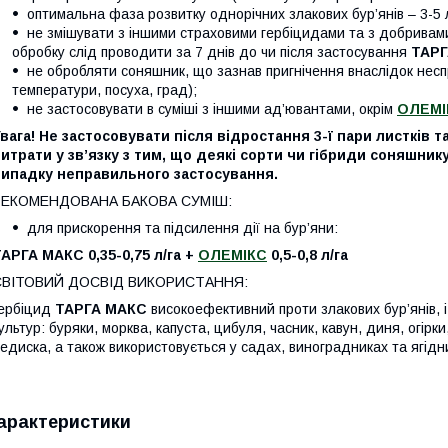
оптимальна фаза розвитку однорічних злакових бур’янів – 3-5 л
не змішувати з іншими страховими гербіцидами та з добривам
обробку слід проводити за 7 днів до чи після застосування
ТАРГ
не обробляти соняшник, що зазнав пригнічення внаслідок несп
температури, посуха, град);
не застосовувати в суміші з іншими ад’ювантами, окрім
ОЛЕМІ
вага! Не застосовувати після відростання 3-ї пари листків
итрати у зв’язку з тим, що деякі сорти чи гібриди соняшни
випадку неправильного застосування.
РЕКОМЕНДОВАНА БАКОВА СУМІШ:
для прискорення та підсилення дії на бур’яни:
АРГА МАКС 0,35-0,75 л/га +
ОЛЕМІКС
0,5-0,8 л/га
СВІТОВИЙ ДОСВІД ВИКОРИСТАННЯ:
ербіцид
ТАРГА МАКС
високоефективний проти злакових бур’янів, і
ультур: буряки, морква, капуста, цибуля, часник, кавун, диня, огірк
едиска, а також використовується у садах, виноградниках та ягідн
арактеристики