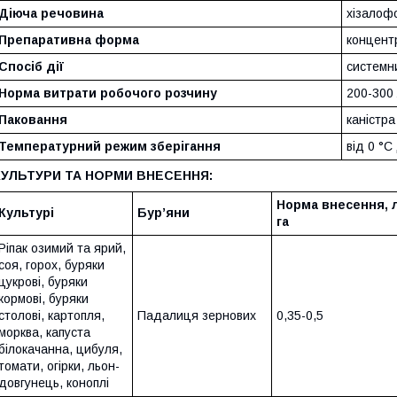
Діюча речовина
хізалофо
Препаративна форма
концент
Спосіб дії
системн
Норма витрати робочого розчину
200-300 
Паковання
каністра
Температурний режим зберігання
від 0 °С
КУЛЬТУРИ ТА НОРМИ ВНЕСЕННЯ:
Норма внесення, л
Культурі
Бур’яни
га
Ріпак озимий та ярий,
соя, горох, буряки
цукрові, буряки
кормові, буряки
столові, картопля,
Падалиця зернових
0,35-0,5
морква, капуста
білокачанна, цибуля,
томати, огірки, льон-
довгунець, коноплі