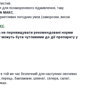
истків;
и для позакореневого підживлення, таку
А МАКС
;
риятливих погодних умов (заморозки, високі
КС
.
 та не перевищувати рекомендовані норми
ку можуть бути чутливими до дії препарату у
 в той же час безпечний для наступних овочевих
и, перець, баклажани, шпинат, селера, салат,
иках.