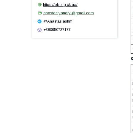
https://oberig.ck.ua/
anastasiyandryi@gmail.com
@Anastasiashm
+380950727177