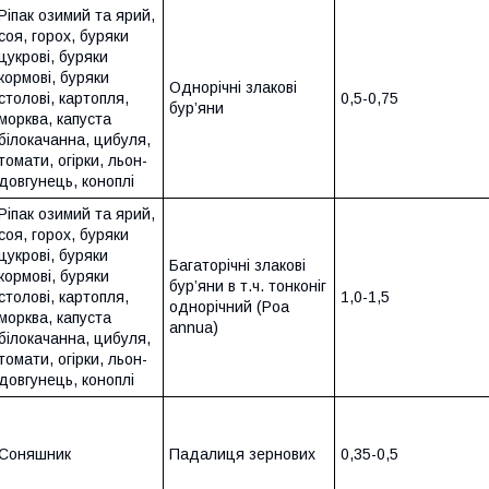
Ріпак озимий та ярий,
соя, горох, буряки
цукрові, буряки
кормові, буряки
Однорічні злакові
столові, картопля,
0,5-0,75
бур’яни
морква, капуста
білокачанна, цибуля,
томати, огірки, льон-
довгунець, коноплі
Ріпак озимий та ярий,
соя, горох, буряки
цукрові, буряки
Багаторічні злакові
кормові, буряки
бур’яни в т.ч. тонконіг
столові, картопля,
1,0-1,5
однорічний (Poa
морква, капуста
annua)
білокачанна, цибуля,
томати, огірки, льон-
довгунець, коноплі
Соняшник
Падалиця зернових
0,35-0,5