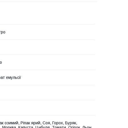
гро
о
ат емульсії
пак озимий, Ріпак ярий, Соя, Горох, Буряк,
, Морква, Капуста, Цибуля, Томати, Огірок, Льон,