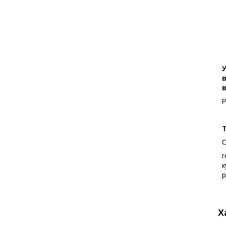
У
в
Т
г
к
р
Х