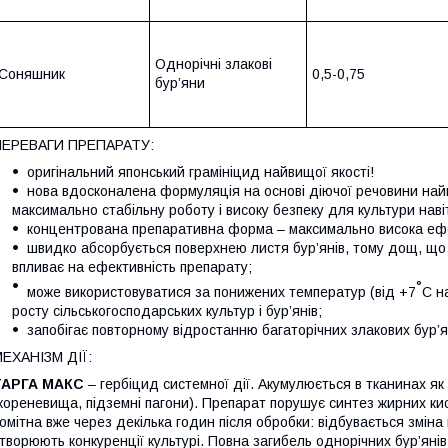
Однорічні злакові
Соняшник
0,5-0,75
бур’яни
ПЕРЕВАГИ ПРЕПАРАТУ:
оригінальний японський грамініцид найвищої якості!
нова вдосконалена формуляція на основі діючої речовини най
максимально стабільну роботу і високу безпеку для культури нав
концентрована препаративна форма – максимально висока ефек
швидко абсорбується поверхнею листя бур’янів, тому дощ, що 
впливає на ефективність препарату;
°
може використовуватися за понижених температур (від +7
С н
росту сільськогосподарських культур і бур’янів;
запобігає повторному відростанню багаторічних злакових бур’я
ЕХАНІЗМ ДІЇ:
ТАРГА МАКС
– гербіцид системної дії. Акумулюється в тканинах як 
кореневища, підземні пагони). Препарат порушує синтез жирних кис
омітна вже через декілька годин після обробки: відбувається зміна 
творюють конкуренції культурі. Повна загибель однорічних бур’янів 