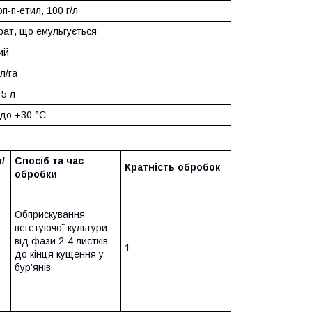
п-п-етил, 100 г/л
рат, що емульгується
ий
л/га
 5 л
 до +30 °С
/
Спосіб та час
Кратність обробок
обробки
Обприскування
вегетуючої культури
від фази 2-4 листків
1
до кінця кущення у
бур’янів