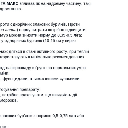
РГА МАКС
впливає як на надземну частину, так і
відростанню.
проти однорічних злакових бур’янів. Проти
oa annua
) норму витрати потрібно підвищити
ьтур можна знизити норму до 0,35-0,5 л/га;
у однорічних бур’янів (10-15 см у пирію
аходяться в стані активного росту, при теплій
икористовують в мінімально рекомендованих
од напіврозпаду в ґрунті за нормальних умов
міни;
, фунгіцидами, а також іншими сучасними
стосування препарату;
 потрібно враховувати, що швидкість дії
морозків.
лакових бур’янів з нормою 0,5-0,75 л/га або
ків;