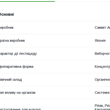
Основні
иробник
Самміт-А
раїна виробник
Японія
арактер дії пестициду
Виборчог
репаративна форма
Концентр
імічний склад
Органічні
ип впливу на організм
Системні
Ріпак, Рі
астосування для культур
Картопля