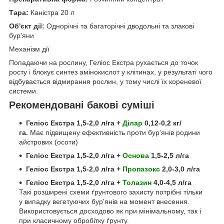
Тара:
Каністра 20 л
Об'єкт дії:
Однорічні та багаторічні дводольні та злакові
бур'яни
Механізм дії
Попадаючи на рослину, Геліос Екстра рухається до точок
росту і блокує синтез амінокислот у клітинах, у результаті чого
відбувається відмирання рослин, у тому числі їх кореневої
системи.
Рекомендовані бакові суміші
Геліос Екстра 1,5-2,0 л/га +
Ділар
0,12-0,2 кг/
га.
Має підвищену ефективність проти бур'янів родини
айстрових (осоти)
Геліос Екстра 1,5-2,0 л/га +
Основа
1,5-2,5 л/га
Геліос Екстра 1,5-2,0 л/га +
Пропазокс
2,0-3,0 л/га
Геліос Екстра 1,5-2,0 л/га +
Толазин
4,0-4,5 л/га
Такі розширені схеми ґрунтового захисту потрібні тільки
у випадку вегетуючих бур'янів на момент внесення.
Використовується досходово як при мінімальному, так і
при класичному обробітку ґрунту.