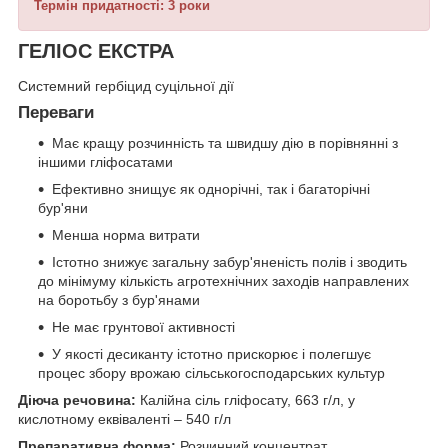
Термін придатності: 3 роки
ГЕЛІОС ЕКСТРА
Системний гербіцид суцільної дії
Переваги
Має кращу розчинність та швидшу дію в порівнянні з
іншими гліфосатами
Ефективно знищує як однорічні, так і багаторічні
бур'яни
Менша норма витрати
Істотно знижує загальну забур'яненість полів і зводить
до мінімуму кількість агротехнічних заходів направлених
на боротьбу з бур'янами
Не має грунтової активності
У якості десиканту істотно прискорює і полегшує
процес збору врожаю сільськогосподарських культур
Діюча речовина:
Калійна сіль гліфосату, 663 г/л, у
кислотному еквіваленті – 540 г/л
Препаративна форма:
Розчинний концентрат