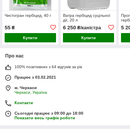
Чистогран гербіцид, 40 г
Ватра гербіцид суцільної
Проп
дії, 20 л
герб
55
6 250
5 2
₴
₴/каністра
Купити
Купити
Про нас
100% позитивних з 64 відгуків за рік
Працює з 03.02.2021
м. Черкаси
Черкаси, Україна
Контакти
Сьогодні працює з 09:00 до 18:00
Показати весь графік роботи