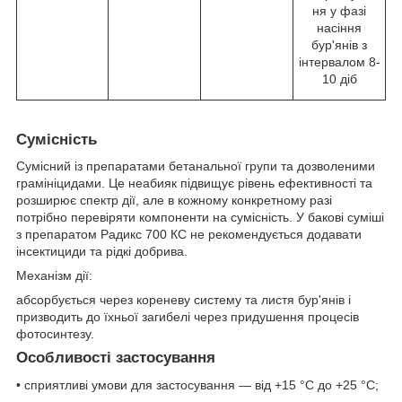
ня у фазі
насіння
бур'янів з
інтервалом 8-
10 діб
Сумісність
Сумісний із препаратами бетанальної групи та дозволеними
грамініцидами. Це неабияк підвищує рівень ефективності та
розширює спектр дії, але в кожному конкретному разі
потрібно перевіряти компоненти на сумісність. У бакові суміші
з препаратом Радикс 700 КС не рекомендується додавати
інсектициди та рідкі добрива.
Механізм дії:
абсорбується через кореневу систему та листя бур'янів і
призводить до їхньої загибелі через придушення процесів
фотосинтезу.
Особливості застосування
• сприятливі умови для застосування — від +15 °C до +25 °C;