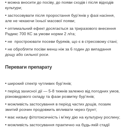
• можна вносити до посіву, до появи сходів і після відходів
культури;
• застосовувати після проростання бур'янів у фазі насіння,
але не чекаючи їхньої масової появи;
• оптимальний ефект досягається за триразового внесення
Радикс 700 КС за умови норми 2 л/га;
• не простроювати посеви буряків, що є в стресовому стані;
• не обробляти посіви менш ніж за 6 годин до випадання
дощу або сильної роси.
Переваги препарату
• широкий спектр чутливих бур'янів;
• період захисної дії — 5-8 тижнів залежно від погодних умов,
різновидового складу та фази розвитку бур'янів;
• можливість застосування в період частих дощів, позаяк
змитий розчин продовжить впливати через ґрунт;
• має низьку фітотоксичність і м'яку дію на культурну рослину;
• можливість застосування практично на будь-якій стадії