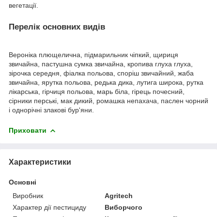
вегетації.
Перелік основних видів
Вероніка плющелична, підмарильник чіпкий, щириця
звичайна, пастушна сумка звичайна, кропива глуха глуха,
зірочка середня, фіалка польова, споріш звичайний, жаба
звичайна, ярутка польова, редька дика, лутига широка, рутка
лікарська, гірчиця польова, марь біла, гірець почесний,
сірники перські, мак дикий, ромашка непахача, паслен чорний
і однорічні злакові бур'яни.
Приховати
Характеристики
Основні
Виробник
Agritech
Характер дії пестициду
Виборчого