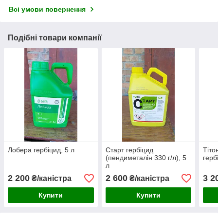
Всі умови повернення
Подібні товари компанії
Лобера гербіцид, 5 л
Старт гербіцид
Тіто
(пендиметалін 330 г/л), 5
герб
л
2 200
2 600
3 2
₴/каністра
₴/каністра
Купити
Купити