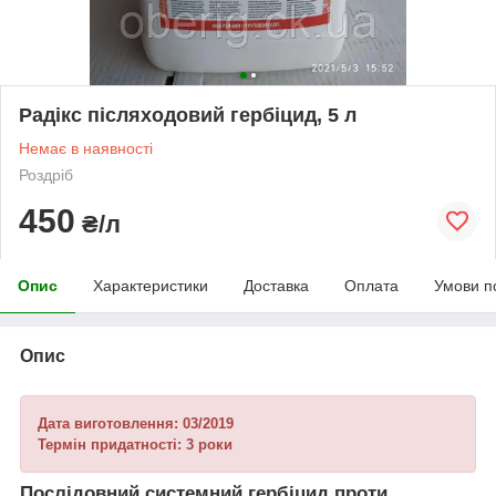
Радікс післяходовий гербіцид, 5 л
Немає в наявності
Роздріб
450
₴/л
Опис
Характеристики
Доставка
Оплата
Умови п
Опис
Дата виготовлення: 03/2019
Термін придатності: 3 роки
Послідовний системний гербіцид проти