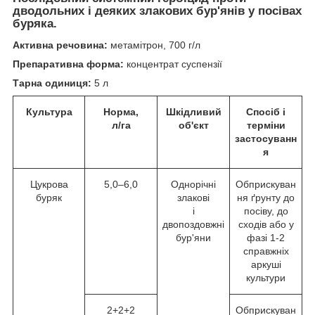
дводольних і деяких злакових бур'янів у посівах
буряка.
Активна речовина:
метамітрон, 700 г/л
Препаративна форма:
концентрат суспензії
Тарна одиниця:
5 л
Культура
Норма,
Шкідливий
Спосіб і
л/га
об'єкт
терміни
застосуванн
я
Цукрова
5,0–6,0
Однорічні
Обприскуван
буряк
злакові
ня ґрунту до
і
посіву, до
двопоздовжні
сходів або у
бур'яни
фазі 1-2
справжніх
аркуші
культури
2+2+2
Обприскуван