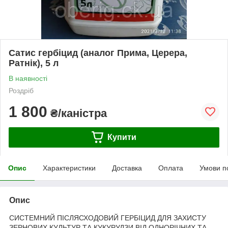
Сатис гербіцид (аналог Прима, Церера,
Ратнік), 5 л
В наявності
Роздріб
1 800
₴/каністра
Купити
Опис
Характеристики
Доставка
Оплата
Умови п
Опис
СИСТЕМНИЙ ПІСЛЯСХОДОВИЙ ГЕРБІЦИД ДЛЯ ЗАХИСТУ
ЗЕРНОВИХ КУЛЬТУР ТА КУКУРУДЗИ ВІД ОДНОРІЧНИХ ТА