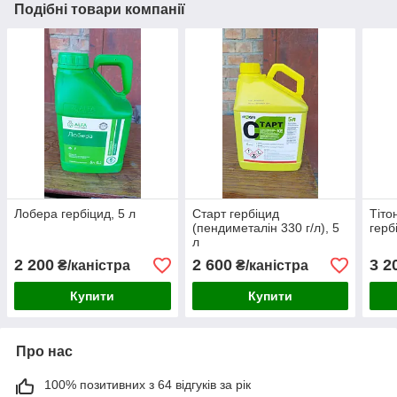
Подібні товари компанії
Лобера гербіцид, 5 л
Старт гербіцид
Тіто
(пендиметалін 330 г/л), 5
герб
л
2 200
2 600
3 2
₴/каністра
₴/каністра
Купити
Купити
Про нас
100% позитивних з 64 відгуків за рік