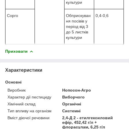
культури
Сорго
Обприскуван
0,4-0,6
ня посівів у
період від 3
до 5 листків
культури
Приховати
Характеристики
Основні
Виробник
Нопосон-Агро
Характер дії пестициду
Виборчого
Хімічний склад
Органічні
Тип впливу на організм
Системні
Вміст діючої речовини
2,4-Д 2 - етилгексиловий
ефір, 452,42 г/л +
флорасулам, 6,25 г/л