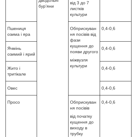
дводольні
від 3 до 7
бур’яни
листків
культури
Пшениця
Обприскуван
0,4-0,6
озима і яра
ня посівів від
фази
кущення до
Ячмінь
0,4-0,6
появи другого
озимий і ярий
міжвузля
культури
Жито і
0,4-0,6
тритікале
Овес
0,4-0,6
Просо
Обприскуван
0,4-0,6
ня посівів
від початку
кущення до
виходу в
трубку