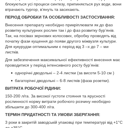
блокуються усі процеси синтезу, припиняється рух води, вони
втрачають тургор, в’януть та засихають.
ПЕРІОД ОБРОБКИ ТА ОСОБЛИВОСТІ ЗАСТОСУВАННЯ:
Внесення препарату необхідно прикріплювати як до фаз
розвитку культурних рослин так і до фаз розвитку бур’янів.
Так, на посівах зернових колосових, обробку проводять від
початку фази кущення до появи другого міжвузля культури.
Для кукурудзи оптимальним є період від 3 –х до 7 – ми
листків.
Для забезпечення максимальної ефективності внесення має
проводитися у період інтенсивного росту бур’янів:
однорічні дводольні – 2-4 листки (за висоти 5-10 см )
багаторічні дводольні – 6-8 листків (фаза розетки).
ВИТРАТА РОБОЧОЇ РІДИНИ:
150-200 л/га. За високої густоти стояння та ярусності
рослинності норму витрати робочого розчину необхідно
збільшити до 300-400 л/га.
ТЕРМІН ПРИДАТНОСТІ ТА УМОВИ ЗБЕРІГАННЯ:
3 роки в закритій заводській упаковці при температурі від +1°С
до +35°С.