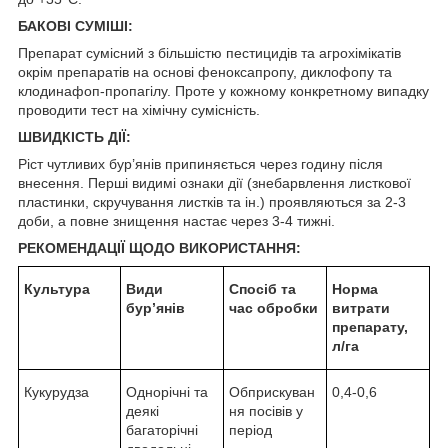
БАКОВІ СУМІШІ:
Препарат сумісний з більшістю пестицидів та агрохімікатів
окрім препаратів на основі феноксапропу, диклофопу та
клодинафоп-пропагілу. Проте у кожному конкретному випадку
проводити тест на хімічну сумісність.
ШВИДКІСТЬ ДІЇ:
Ріст чутливих бур’янів припиняється через годину після
внесення. Перші видимі ознаки дії (знебарвлення листкової
пластинки, скручування листків та ін.) проявляються за 2-3
доби, а повне знищення настає через 3-4 тижні.
РЕКОМЕНДАЦІЇ ЩОДО ВИКОРИСТАННЯ:
Культура
Види
Спосіб та
Норма
бур’янів
час обробки
витрати
препарату,
л/га
Кукурудза
Однорічні та
Обприскуван
0,4-0,6
деякі
ня посівів у
багаторічні
період