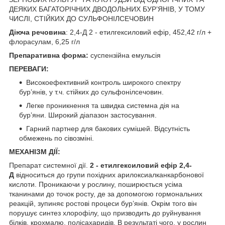
ДЕЯКИХ БАГАТОРІЧНИХ ДВОДОЛЬНИХ БУР’ЯНІВ, У ТОМУ
ЧИСЛІ, СТІЙКИХ ДО СУЛЬФОНІЛСЕЧОВИН
Діюча речовина
: 2,4-Д 2 - етилгексиловий ефір, 452,42 г/л +
флорасулам, 6,25 г/л
Препаративна форма:
суспензійна емульсія
ПЕРЕВАГИ:
Високоефективний контроль широкого спектру
бур’янів, у т.ч. стійких до сульфонілсечовин.
Легке проникнення та швидка системна дія на
бур’яни. Широкий діапазон застосування.
Гарний партнер для бакових сумішей. Відсутність
обмежень по сівозміні.
МЕХАНІЗМ ДІЇ:
Препарат системної дії.
2 - етилгексиловий ефір 2,4-
Д
відноситься до групи похідних арилоксиалканкарбонової
кислоти. Проникаючи у рослину, поширюється усіма
тканинами до точок росту, де за допомогою гормональних
реакцій, зупиняє ростові процеси бур’янів. Окрім того він
порушує синтез хлорофілу, що призводить до руйнування
білків, крохмалю, полісахаридів. В результаті чого, у рослин