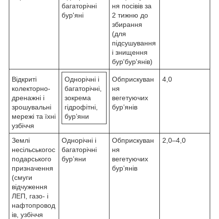
багаторічні
ня посівів за
бур'яні
2 тижню до
збирання
(для
підсушування
і знищення
бур'бур'янів)
Відкриті
Однорічні і
Обприскуван
4,0
колекторно-
багаторічні,
ня
дренажні і
зокрема
вегетуючих
зрошувальні
гідрофітні,
бур’янів
мережі та їхні
бур’яни
узбіччя
Землі
Однорічні і
Обприскуван
2,0–4,0
несільськогос
багаторічні
ня
подарського
бур’яни
вегетуючих
призначення
бур’янів
(смуги
відчуження
ЛЕП, газо- і
нафтопровод
ів, узбіччя