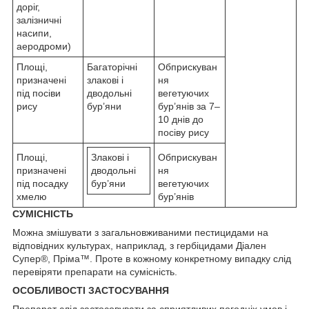
доріг,
залізничні
насипи,
аеродроми)
Площі,
Багаторічні
Обприскуван
призначені
злакові і
ня
під посіви
дводольні
вегетуючих
рису
бур’яни
бур’янів за 7–
10 днів до
посіву рису
Площі,
Злакові і
Обприскуван
призначені
дводольні
ня
під посадку
бур’яни
вегетуючих
хмелю
бур’янів
СУМІСНІСТЬ
Можна змішувати з загальновживаними пестицидами на
відповідних культурах, наприклад, з гербіцидами Діален
Супер®, Пріма™. Проте в кожному конкретному випадку слід
перевіряти препарати на сумісність.
ОСОБЛИВОСТІ ЗАСТОСУВАННЯ
Препарат слід застосовувати за сприятливих погодніх умов і