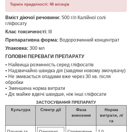
Термін придатності: 48 місяців
Вміст діючої речовини:
500 г/л Калійної солі
гліфосату
Клас токсичності:
III
Препаративна форма:
Водорозчинний концентрат
Упаковка:
300 мл
ГОЛОВНІ ПЕРЕВАГИ ПРЕПАРАТУ
• Найвища розчинність серед гліфосатів
• Надзвичайно швидка дія (завдяки новому змочувачу)
• Не змивається опадами вже через 30 хв. після
обробки
• Зменшена норма витрати
• Діє майже вдвічі швидше, ніж інші гліфосати
ЗАСТОСУВАННЯ ПРЕПАРАТУ
Культура
Спектр дії
Фаза
Норма
внесення
витрати, л/
га
Плодові та
Однорічні
Спрямоване
2,0