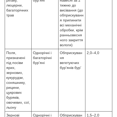
ріпаку,
бур'яні
навесні за 2
люцерни,
тижню до
багаторічних
висівання (до
трав
обприскуванн
я припинити
всі механічні
обробки, крім
ранньовесня
ного закриття
вологи)
Поля,
Однорічні і
Обприскуван
2,0–4,0
призначені
багаторічні
ня
під посіви
бур'яні
вегетуючих
ярих,
бур'янів бур'
зернових,
кукурудзи,
соняшнику,
рицини,
цукрових
буряків,
овочевих, сої,
льону
Зернові
Однорічні і
Обприскуван
1,5–2,0