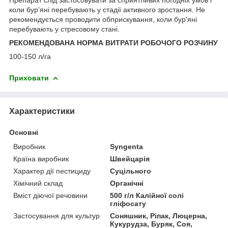
коли бур'яні перебувають у стадії активного зростання. Не
рекомендується проводити обприскування, коли бур'яні
перебувають у стресовому стані.
РЕКОМЕНДОВАНА НОРМА ВИТРАТИ РОБОЧОГО РОЗЧИНУ
100-150 л/га
Приховати
Характеристики
Основні
Виробник
Syngenta
Країна виробник
Швейцарія
Характер дії пестициду
Суцільного
Хімічний склад
Органічні
Вміст діючої речовини
500 г/л Калійної солі
гліфосату
Застосування для культур
Соняшник, Ріпак, Люцерна,
Кукурудза, Буряк, Соя,