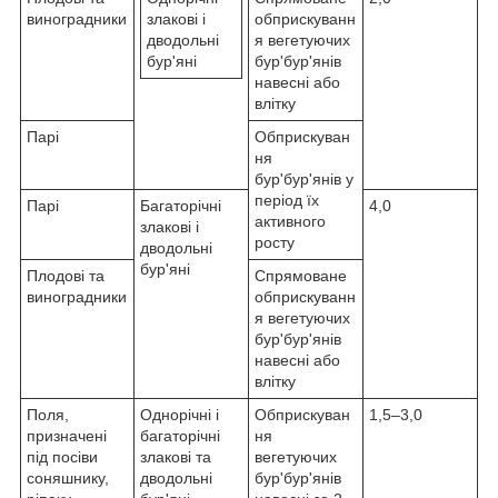
виноградники
злакові і
обприскуванн
дводольні
я вегетуючих
бур'яні
бур'бур'янів
навесні або
влітку
Парі
Обприскуван
ня
бур'бур'янів у
період їх
Парі
Багаторічні
4,0
активного
злакові і
росту
дводольні
бур'яні
Плодові та
Спрямоване
виноградники
обприскуванн
я вегетуючих
бур'бур'янів
навесні або
влітку
Поля,
Однорічні і
Обприскуван
1,5–3,0
призначені
багаторічні
ня
під посіви
злакові та
вегетуючих
соняшнику,
дводольні
бур'бур'янів